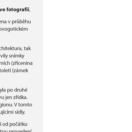
ve fotografii
,
vena v průběhu
 novogotickém
hitektura, tak
vily snímky
mích (zřícenina
toletí (zámek
byla po druhé
u jen zřídka.
egionu. V tomto
ícími sídly.
zí od počátku
litou provedení