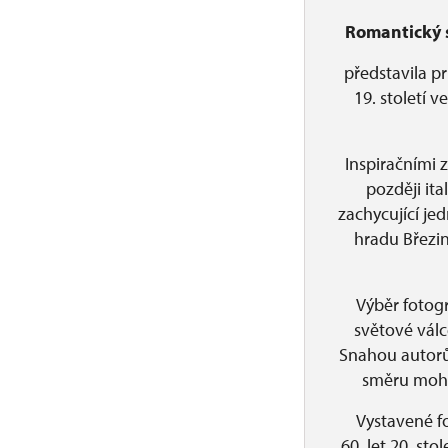
Romantický s
představila p
19. století 
Inspiračními 
později it
zachycující je
hradu Březin
Výběr fotogr
světové válc
Snahou autorů 
směru mohla
Vystavené fo
60. let 20. st