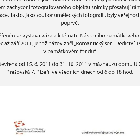
m zachycení fotografovaného objektu snímky přesahují r
e. Takto, jako soubor uměleckých fotografií, byly veřejnos
poprvé.
řením se výstava vázala k tématu Národního památkového 
c až září 2011, jehož název zněl „Romantický sen. Dědictví 19.
v památkovém fondu“.
tevřena od 15. 6. 2011 do 31. 10. 2011 v mázhauzu domu U 
Prešovská 7, Plzeň, ve všedních dnech od 6 do 18 hod.