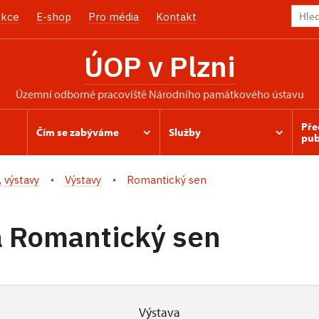
kce
E-shop
Pro média
Kontakt
ÚOP v Plzni
územní odborné pracoviště Národního památkového ústavu
Pře
Čím se zabýváme
Služby
pub
 výstavy
Výstavy
Romantický sen
a Romantický sen
Výstava