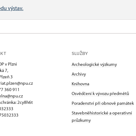
edu výstav.
AKT
SLUŽBY
P v Plzni
Archeologické výzkumy
ká 7,
Archivy
Plzeň 3
riat.plzen@npu.cz
Knihovna
77 360 911
Osvědčení k vývozu předmětů
elna@npu.cz
schránka: 2cy8h6t​
Poradenství při obnově památek
5032333
Stavebněhistorické a operativní
Z75032333
průzkumy