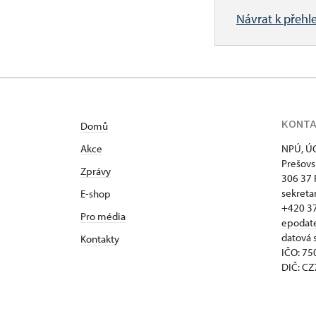
Návrat k přehl
KONT
Domů
Akce
NPÚ, ÚO
Prešovs
Zprávy
306 37 
sekreta
E-shop
+420 3
Pro média
epodat
datová 
Kontakty
IČO: 7
DIČ: C