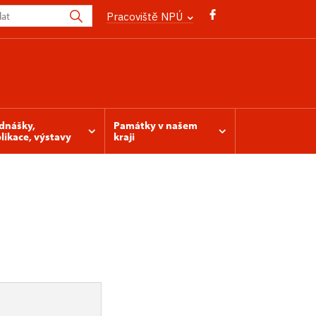
Pracoviště NPÚ
dnášky,
Památky v našem
likace, výstavy
kraji