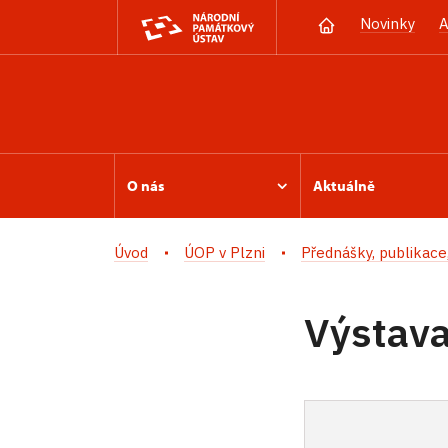
Novinky
A
O nás
Aktuálně
Úvod
ÚOP v Plzni
Přednášky, publikace,
Výstav