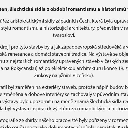
en, šlechtická sídla z období romantismu a historismů 
růřez aristokratickými sídly západních Čech, která byla upra
ve stylu romantismu a historizující architektury, především v
tvarosloví.
zdroji pro tyto stavby byla jak západoevropská středověká arc
alská renesance a domácí stavební tradice. Na výstavě se obje
dnu z nejstarších romanticky upravených staveb v českých ze
a na Rokycansku) až po eklektickou architekturu konce 19. s
Žinkovy na jižním Plzeňsku).
afií byl zaměřen na exteriéry staveb, protože náplň budov 
e změněna a dobové interiéry se zachovaly v původním stav
výstavy bylo upozornit i na méně známá šlechtická sídla r
 být výstava inspirací k výletům za romantickými a historizuj
tografie ze sbírky našeho pracoviště byly pořízeny v rozme
oletí do současnosti jako dokumentační snímky památek. Kva