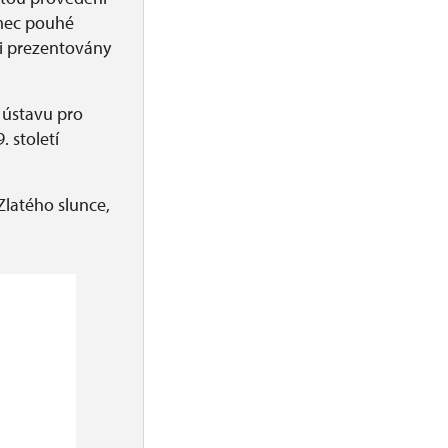
ámec pouhé
ti prezentovány
ústavu pro
 století
Zlatého slunce,