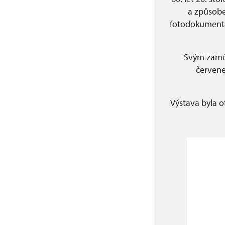
a způsobe
fotodokumentac
Svým zamě
červene
Výstava byla o