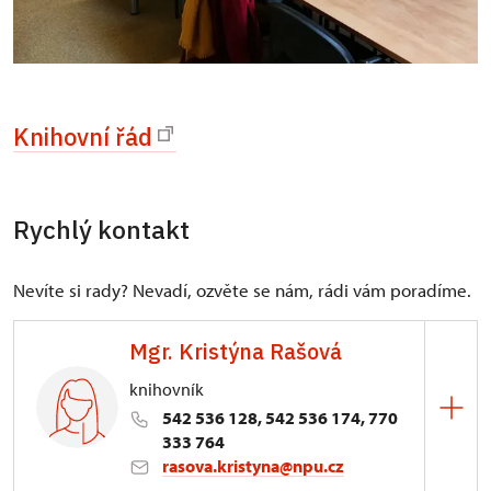
Knihovní řád
Rychlý kontakt
Nevíte si rady? Nevadí, ozvěte se nám, rádi vám poradíme.
Mgr. Kristýna Rašová
knihovník
542 536 128, 542 536 174, 770
333 764
rasova.kristyna@npu.cz