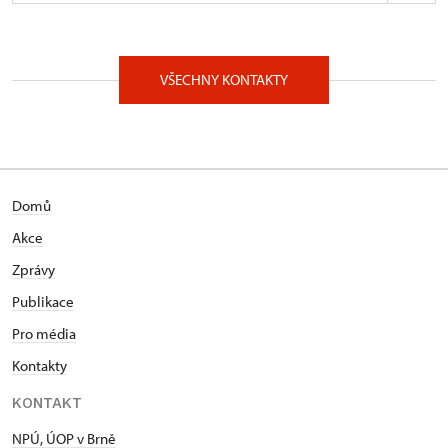
ÚOP v Brně
náměstí Svobody 72/8, Brno 601504
VŠECHNY KONTAKTY
Domů
Akce
Zprávy
Publikace
Pro média
Kontakty
KONTAKT
NPÚ, ÚOP v Brně