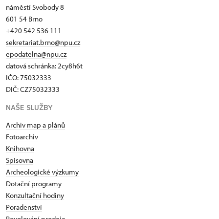
náměstí Svobody 8
601 54 Brno
+420 542 536 111
sekretariat.brno@npu.cz
epodatelna@npu.cz
datová schránka: 2cy8h6t​
IČO: 75032333
DIČ: CZ75032333
NAŠE SLUŽBY
Archiv map a plánů
Fotoarchiv
Knihovna
Spisovna
Archeologické výzkumy
Dotační programy
Konzultační hodiny
Poradenství
Povolování prodeje