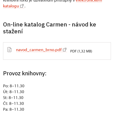
katalogu
.
On-line katalog Carmen - návod ke
stažení
navod_carmen_brno.pdf
PDF (1,32 MB)
Provoz knihovny:
Po: 8–11.30
Út: 8–11.30
St: 8–11.30
Čt: 8–11.30
Pa: 8–11.30