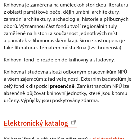
Knihovna je zaměřena na uměleckohistorickou literaturu
z oblasti památkové péče, dějin umění, architektury,
zahradní architektury, archeologie, historie a příbuzných
oborů. Významnou část fondu tvoří regionální tituly
zaměřené na historii a současnost jednotlivých míst
a památek v Jihomoravském kraji. Široce zastoupena je
také literatura s tématem města Brna (tzv. brunensia).
Knihovní fond je rozdělen do knihovny a studovny.
Knihovna i studovna slouží odborným pracovníkům NPÚ
a všem zájemcům z řad veřejnosti. Externím badatelům je
celý fond k dispozici
prezenčně
. Zaměstnancům NPÚ lze
absenčně půjčovat knihovní jednotky, které jsou k tomu
určeny. Výpůjčky jsou poskytovány zdarma.
Elektronický katalog
Knihovní fond je uživatelům přístupný v
elektronickém