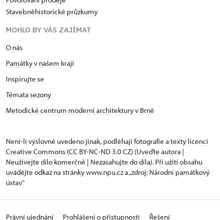
Stavebněhistorické průzkumy
MOHLO BY VÁS ZAJÍMAT
O nás
Památky v našem kraji
Inspirujte se
Témata sezony
Metodické centrum moderní architektury v Brně
Není-li výslovně uvedeno jinak, podléhají fotografie a texty
licenci
Creative Commons
(CC BY-NC-ND 3.0 CZ) (Uveďte autora |
Neužívejte dílo komerčně | Nezasahujte do díla). Při užití obsahu
uvádějte odkaz na stránky www.npu.cz a „zdroj: Národní památkový
ústav“
Právní ujednání
Prohlášení o přístupnosti
Řešení