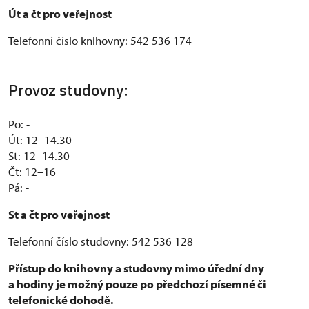
Út a čt pro veřejnost
Telefonní číslo knihovny: 542 536 174
Provoz studovny:
Po: -
Út: 12–14.30
St: 12–14.30
Čt: 12–16
Pá: -
St a čt pro veřejnost
Telefonní číslo studovny: 542 536 128
Přístup do knihovny a studovny mimo úřední dny
a hodiny je možný pouze po předchozí písemné či
telefonické dohodě.