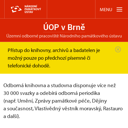
MENU
ÚOP v Brně
územní odborné pracoviště Národního památkového ústavu
Přístup do knihovny, archivů a badatelen je
Úvod
ÚOP v Brně
Služby
Knihovna
možný pouze po předchozí písemné či
telefonické dohodě.
Odborná knihovna a studovna
Odborná knihovna a studovna disponuje více než
30 000 svazky a odebírá odborná periodika
(např. Umění, Zprávy památkové péče, Dějiny
a současnost, Vlastivědný věstník moravský, Rastauro
a další).