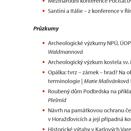
Mezinárodní konference Počítačov
Santini a Itálie – z konference v Ří
Průzkumy
Archeologické výzkumy NPÚ, ÚOP v
Waldmannová
Archeologický výzkum kostela sv.
Opálka: tvrz – zámek – hrad? Na o
terminologie |
Marie Malivánková
Roubený dům Podbrdska na příklad
Plešmíd
Návrh na památkovou ochranu čerp
v Horažďovicích a její případná k
Historické výtahy v Karlových Va