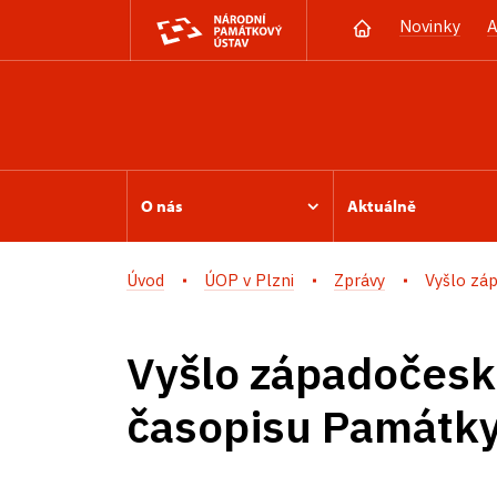
Novinky
A
O nás
Aktuálně
Úvod
ÚOP v Plzni
Zprávy
Vyšlo záp
Vyšlo západočesk
časopisu Památk