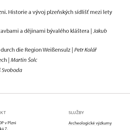
. Historie a vývoj plzeňských sídlišť mezi lety
tavbami a dějinami bývalého kláštera |
Jakub
durch die Region Weißensulz |
Petr Kolář
ech |
Martin Šolc
š Svoboda
AKT
SLUŽBY
P v Plzni
Archeologické výzkumy
ká 7,