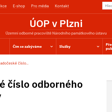
kce
E-shop
Pro média
Kontakt
ÚOP v Plzni
územní odborné pracoviště Národního památkového ústavu
Pře
Čím se zabýváme
Služby
pub
adočeské číslo...
é číslo odborného
y