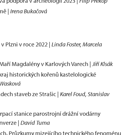
á podpora v archeologii 2023 |
Filip Prekop
mě |
Irena Bukačová
 Plzni v roce 2022 |
Linda Foster, Marcela
 Maří Magdalény v Karlových Varech |
Jiří Klsák
kraj historických kořenů kastelologické
 Wasková
ech staveb ze Strašic |
Karel Foud, Stanislav
ací stanice parostrojní drážní vodárny
onverze |
David Tuma
rech. Průzkumy mizejícího technického fenoménu