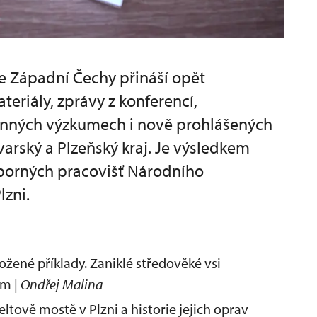
e Západní Čechy přináší opět
eriály, zprávy z konferencí,
nných výzkumech i nově prohlášených
arský a Plzeňský kraj. Je výsledkem
borných pracovišť Národního
lzni.
rožené příklady. Zaniklé středověké vsi
am |
Ondřej Malina
tově mostě v Plzni a historie jejich oprav