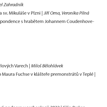
vel Zahradník
 sv. Mikuláše v Plzni |
Jiří Orna, Veronika Pilná
orespondence s hrabětem Johannem Coudenhove-
rlových Varech |
Miloš Bělohlávek
 Maura Fuchse v klášteře premonstrátů v Teplé |