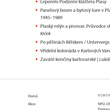
Leporelo Podzemí kláštera Plasy
Panelový boom a bytový šum v Plzni
1945–1989
Plaský mlýn a pivovar. Průvodce s
Krček
Po pěšinách Bělskem / Unterwegs 
Vřídelní kolonáda v Karlových Var
Zaváté končiny karlovarské |
Luká
KONT
Domů
Akce
NPÚ, ÚO
Prešovs