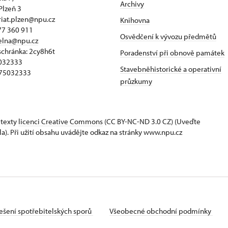
Archivy
Plzeň 3
riat.plzen@npu.cz
Knihovna
77 360 911
Osvědčení k vývozu předmětů
elna@npu.cz
schránka: 2cy8h6t​
Poradenství při obnově památek
5032333
Stavebněhistorické a operativní
Z75032333
průzkumy
 texty
licenci Creative Commons
(CC BY-NC-ND 3.0 CZ) (Uveďte
la). Při užití obsahu uvádějte odkaz na stránky www.npu.cz
ešení spotřebitelských sporů
Všeobecné obchodní podmínky