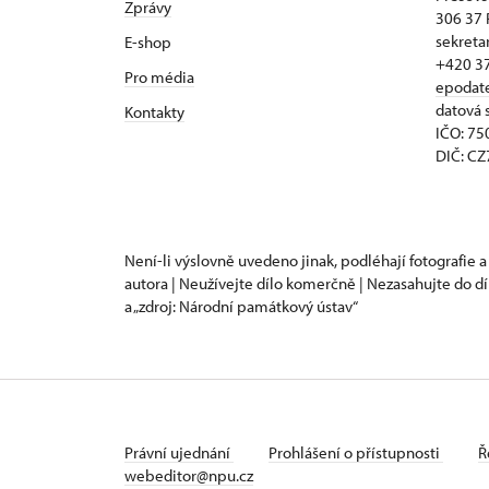
Zprávy
306 37 
sekreta
E-shop
+420 3
Pro média
epodat
datová 
Kontakty
IČO: 7
DIČ: C
Není-li výslovně uvedeno jinak, podléhají fotografie a
autora | Neužívejte dílo komerčně | Nezasahujte do dí
a „zdroj: Národní památkový ústav“
Právní ujednání
Prohlášení o přístupnosti
Ř
webeditor@npu.cz