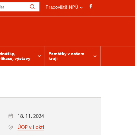
Pracoviště NPÚ
dnášky,
Památky v našem
likace, výstavy
kraji
18. 11. 2024
ÚOP v Lokti