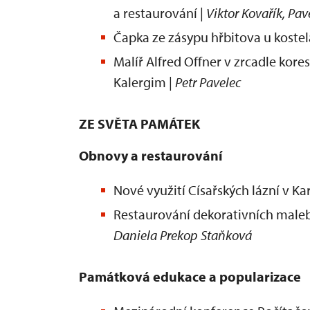
a restaurování |
Viktor Kovařík, Pa
Čapka ze zásypu hřbitova u kostela
Malíř Alfred Offner v zrcadle k
Kalergim |
Petr Pavelec
ZE SVĚTA PAMÁTEK
Obnovy a restaurování
Nové využití Císařských lázní v Ka
Restaurování dekorativních maleb
Daniela Prekop Staňková
Památková edukace a popularizace