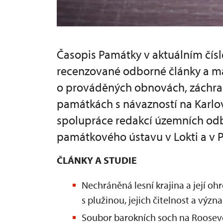
Časopis Památky v aktuálním čísl
recenzované odborné články a mat
o prováděných obnovách, záchra
památkách s návazností na Karlov
spolupráce redakcí územních od
památkového ústavu v Lokti a v P
ČLÁNKY A STUDIE
Nechráněná lesní krajina a její oh
s plužinou, jejich čitelnost a význ
Soubor barokních soch na Roosevel