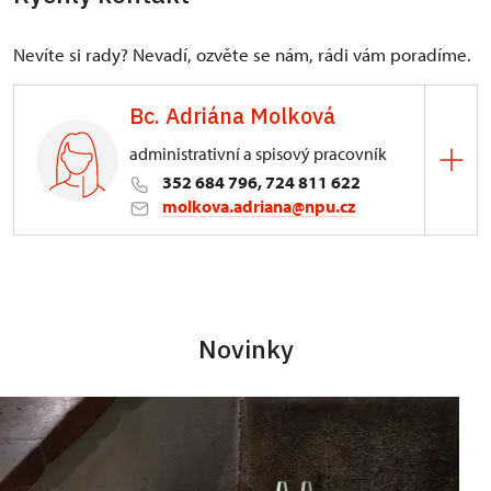
Nevíte si rady? Nevadí, ozvěte se nám, rádi vám poradíme.
Bc. Adriána Molková
administrativní a spisový pracovník
352 684 796, 724 811 622
molkova.adriana@npu.cz
ÚOP v Lokti
Kostelní 81/25, Loket 35733
Novinky