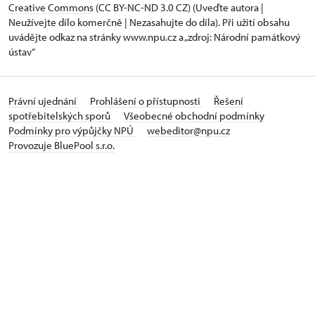
Creative Commons
(CC BY-NC-ND 3.0 CZ) (Uveďte autora |
Neužívejte dílo komerčně | Nezasahujte do díla). Při užití obsahu
uvádějte odkaz na stránky www.npu.cz a „zdroj: Národní památkový
ústav“
Právní ujednání
Prohlášení o přístupnosti
Řešení
spotřebitelských sporů
Všeobecné obchodní podmínky
Podmínky pro výpůjčky NPÚ
webeditor@npu.cz
Provozuje BluePool s.r.o.