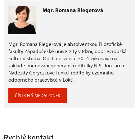
Mgr. Romana Riegerová
Mgr. Romana Riegerová je absolventkou Filozofické
fakulty Západočeské univerzity v Plzni, obor evropská
kulturní studia. Od 1. července 2014 vykonává na
základě jmenování generální ředitelky NPÚ Ing. arch.
Naděždy Goryczkové funkci ředitelky územního
odborného pracoviště v Lokti.
ČÍST CELÝ MEDAILONEK
Rychlý kontakt