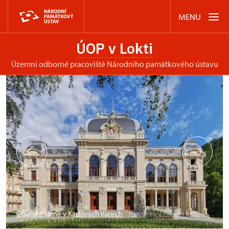
MENU
ÚOP v Lokti
územní odborné pracoviště Národního památkového ústavu
Císařské lázně v Karlových Varech
Památky v našem kraji