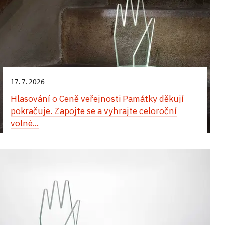
17. 7. 2026
Hlasování o Ceně veřejnosti Památky děkují
pokračuje. Zapojte se a vyhrajte celoroční
volné...