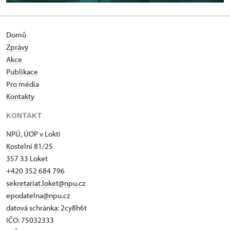
Domů
Zprávy
Akce
Publikace
Pro média
Kontakty
KONTAKT
NPÚ, ÚOP v Lokti
Kostelní 81/25
357 33 Loket
+420 352 684 796
sekretariat.loket@npu.cz
epodatelna@npu.cz
datová schránka: 2cy8h6t​
IČO: 75032333