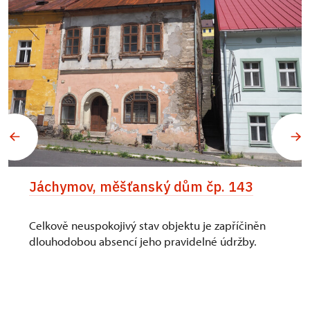
Jáchymov, měšťanský dům čp. 143
Celkově neuspokojivý stav objektu je zapříčiněn
dlouhodobou absencí jeho pravidelné údržby.