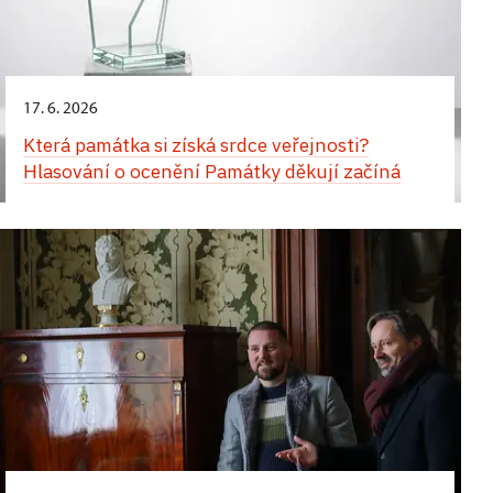
17. 6. 2026
Která památka si získá srdce veřejnosti?
Hlasování o ocenění Památky děkují začíná