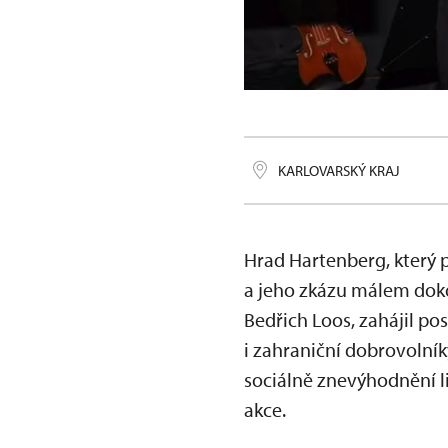
KARLOVARSKÝ KRAJ
Hrad Hartenberg, který p
a jeho zkázu málem doko
Bedřich Loos, zahájil p
i zahraniční dobrovolník
sociálně znevýhodnění li
akce.