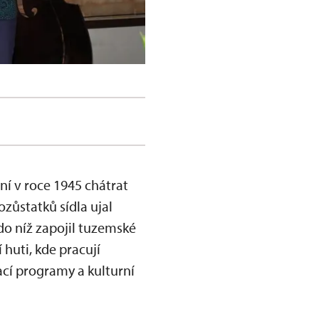
ní v roce 1945 chátrat
zůstatků sídla ujal
do níž zapojil tuzemské
 huti, kde pracují
ací programy a kulturní