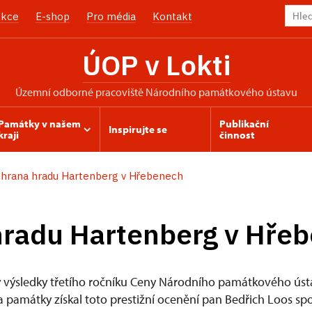
kce
E-shop
Pro média
Kontakt
ÚOP v Lokti
územní odborné pracoviště Národního památkového ústavu
Památky v našem
Publikační
Inspirujte se
kraji
činnost
hrana hradu Hartenberg v Hřebenech
hradu Hartenberg v Hře
eny výsledky třetího ročníku Ceny Národního památkového ú
na památky získal toto prestižní ocenění pan Bedřich Loos 