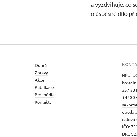
a vyzdvihuje, co s
o úspěšné dílo přič
KONT
Domů
Zprávy
NPÚ, ÚO
Akce
Kosteln
Publikace
357 33 
Pro média
+420 3
Kontakty
sekreta
epodat
datová 
IČO: 7
DIČ: C