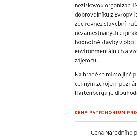
neziskovou organizací I
dobrovolníků z Evropy i z
zde rovněž stavební hu
nezaměstnaných či jinak
hodnotné stavby v obci, 
environmentálních a vzd
zájemců.
Na hradě se mimo jiné p
cenným zdrojem poznání 
Hartenbergu je dlouhod
CENA PATRIMONIUM PRO
Cena Národního p