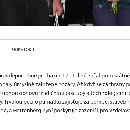
ÚOP V LOKTI
ravděpodobně pochází z 12. století, začal po zestátně
naly úmyslně založené požáry. Až když se záchrany po
ostupnou obnovu tradičními postupy a technologiemi, 
y. Trvalou péči o památku zajišťuje za pomoci stavební
dé, a Hartenberg nyní poskytuje zázemí i pro vzděláv