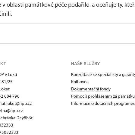
e v oblasti památkové péče podařilo, a oceňuje ty, kteř
inili.
AKT
NAŠE SLUŽBY
P v Lokti
Konzultace se specialisty a garan
í 81/25
Knihovna
Loket
Dokumentační fondy
52 684 796
Pomoc s prohlášením za památku
riat.loket@npu.cz
Informace o dotačních programe
elna@npu.cz
schránka: 2cy8h6t​
5032333
Z75032333