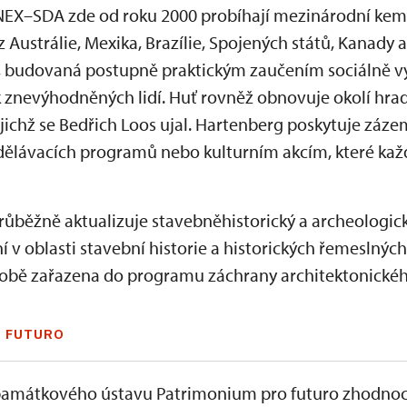
NEX–SDA zde od roku 2000 probíhají mezinárodní kem
 Austrálie, Mexika, Brazílie, Spojených států, Kanady a
ť, budovaná postupně praktickým zaučením sociálně 
 znevýhodněných lidí. Huť rovněž obnovuje okolí hradu
jichž se Bedřich Loos ujal. Hartenberg poskytuje záze
ělávacích programů nebo kulturním akcím, které každ
růběžně aktualizuje stavebněhistorický a archeologick
v oblasti stavební historie a historických řemeslný
obě zařazena do programu záchrany architektonického
 FUTURO
amátkového ústavu Patrimonium pro futuro zhodnoc