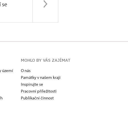
í se
MOHLO BY VÁS ZAJÍMAT
ty území
O nás
Památky v našem kraji
Inspirujte se
Pracovní příležitosti
ch
Publikační činnost