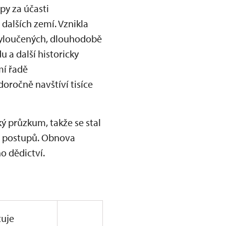
py za účasti
 dalších zemí. Vznikla
vyloučených, dlouhodobě
 a další historicky
mí řadě
oročně navštíví tisíce
ý průzkum, takže se stal
ch postupů. Obnova
 dědictví.
uje