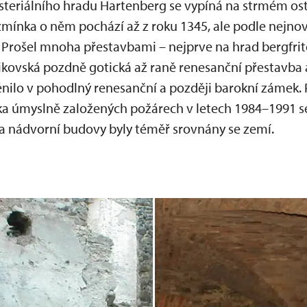
steriálního hradu Hartenberg se vypíná na strmém ost
zmínka o něm pochází až z roku 1345, ale podle nejno
í. Prošel mnoha přestavbami – nejprve na hrad bergfrito
likovská pozdně gotická až raně renesanční přestavba 
měnilo v pohodlný renesanční a později barokní zámek. 
ka úmyslně založených požárech v letech 1984–1991 se 
v a nádvorní budovy byly téměř srovnány se zemí.