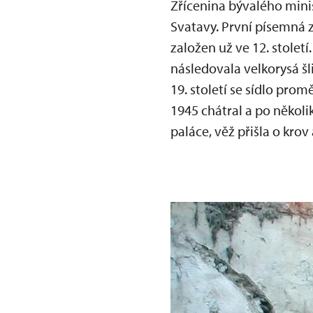
Zřícenina bývalého mini
Svatavy. První písemná 
založen už ve 12. stolet
následovala velkorysá š
19. století se sídlo pro
1945 chátral a po několi
paláce, věž přišla o kro