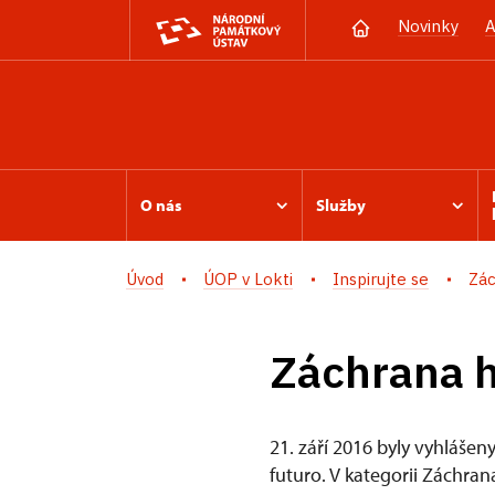
Novinky
A
O nás
Služby
Úvod
ÚOP v Lokti
Inspirujte se
Zác
Záchrana 
21. září 2016 byly vyhláš
futuro. V kategorii Záchra