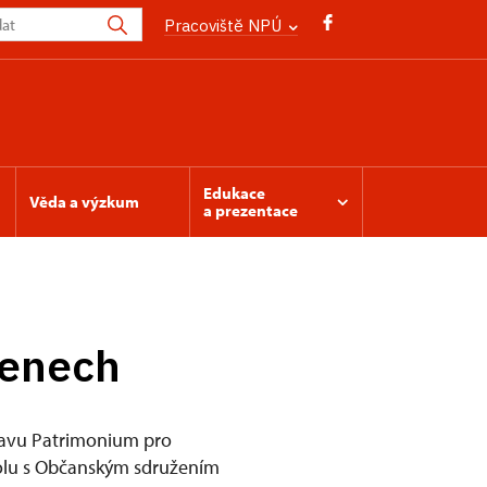
Pracoviště NPÚ
Edukace
Věda a výzkum
a prezentace
benech
stavu Patrimonium pro
spolu s Občanským sdružením