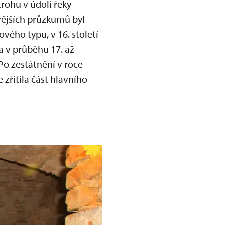
rohu v údolí řeky
vějších průzkumů byl
vého typu, v 16. století
a v průběhu 17. až
Po zestátnění v roce
zřítila část hlavního