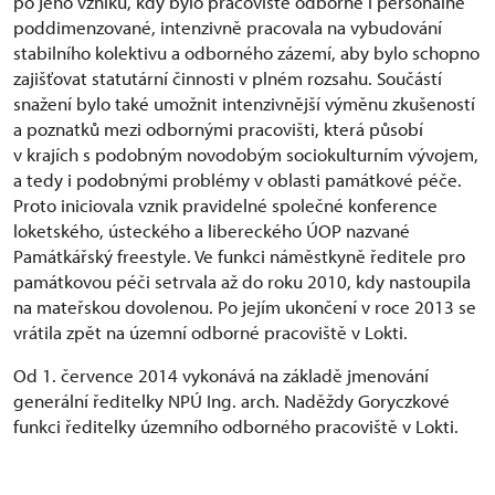
po jeho vzniku, kdy bylo pracoviště odborně i personálně
poddimenzované, intenzivně pracovala na vybudování
stabilního kolektivu a odborného zázemí, aby bylo schopno
zajišťovat statutární činnosti v plném rozsahu. Součástí
snažení bylo také umožnit intenzivnější výměnu zkušeností
a poznatků mezi odbornými pracovišti, která působí
v krajích s podobným novodobým sociokulturním vývojem,
a tedy i podobnými problémy v oblasti památkové péče.
Proto iniciovala vznik pravidelné společné konference
loketského, ústeckého a libereckého ÚOP nazvané
Památkářský freestyle. Ve funkci náměstkyně ředitele pro
památkovou péči setrvala až do roku 2010, kdy nastoupila
na mateřskou dovolenou. Po jejím ukončení v roce 2013 se
vrátila zpět na územní odborné pracoviště v Lokti.
Od 1. července 2014 vykonává na základě jmenování
generální ředitelky NPÚ Ing. arch. Naděždy Goryczkové
funkci ředitelky územního odborného pracoviště v Lokti.