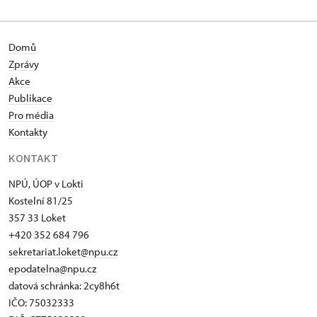
Domů
Zprávy
Akce
Publikace
Pro média
Kontakty
KONTAKT
NPÚ, ÚOP v Lokti
Kostelní 81/25
357 33 Loket
+420 352 684 796
sekretariat.loket@npu.cz
epodatelna@npu.cz
datová schránka: 2cy8h6t​
IČO: 75032333