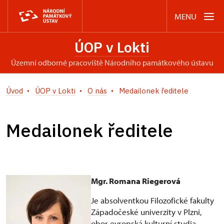
MENU
ÚOP v Lokti
územní odborné pracoviště Národního památkového ústavu
Úvod
ÚOP v Lokti
O nás
Medailonek ředitele
Medailonek ředitele
Mgr. Romana Riegerová
Je absolventkou Filozofické fakulty
Západočeské univerzity v Plzni,
obor evropská kulturní studia.