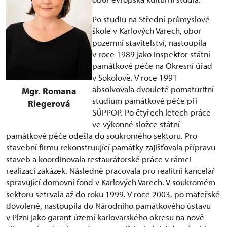
Po studiu na Střední průmyslové
škole v Karlových Varech, obor
pozemní stavitelství, nastoupila
v roce 1989 jako inspektor státní
památkové péče na Okresní úřad
v Sokolově. V roce 1991
absolvovala dvouleté pomaturitní
Mgr. Romana
studium památkové péče při
Riegerová
SÚPPOP. Po čtyřech letech práce
ve výkonné složce státní
památkové péče odešla do soukromého sektoru. Pro
stavební firmu rekonstruující památky zajišťovala přípravu
staveb a koordinovala restaurátorské práce v rámci
realizací zakázek. Následně pracovala pro realitní kancelář
spravující domovní fond v Karlových Varech. V soukromém
sektoru setrvala až do roku 1999. V roce 2003, po mateřské
dovolené, nastoupila do Národního památkového ústavu
v Plzni jako garant území karlovarského okresu na nově