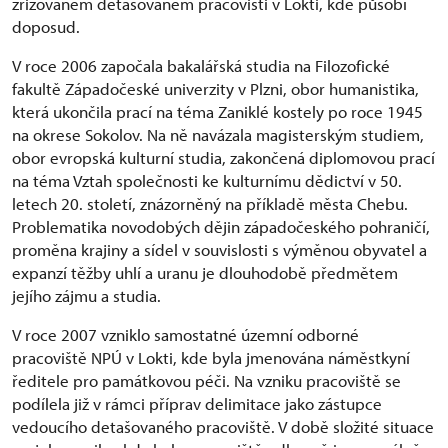
zřizovaném detašovaném pracovišti v Lokti, kde působí
doposud.
V roce 2006 započala bakalářská studia na Filozofické
fakultě Západočeské univerzity v Plzni, obor humanistika,
která ukončila prací na téma Zaniklé kostely po roce 1945
na okrese Sokolov. Na ně navázala magisterským studiem,
obor evropská kulturní studia, zakončená diplomovou prací
na téma Vztah společnosti ke kulturnímu dědictví v 50.
letech 20. století, znázorněný na příkladě města Chebu.
Problematika novodobých dějin západočeského pohraničí,
proměna krajiny a sídel v souvislosti s výměnou obyvatel a
expanzí těžby uhlí a uranu je dlouhodobě předmětem
jejího zájmu a studia.
V roce 2007 vzniklo samostatné územní odborné
pracoviště NPÚ v Lokti, kde byla jmenována náměstkyní
ředitele pro památkovou péči. Na vzniku pracoviště se
podílela již v rámci příprav delimitace jako zástupce
vedoucího detašovaného pracoviště. V době složité situace