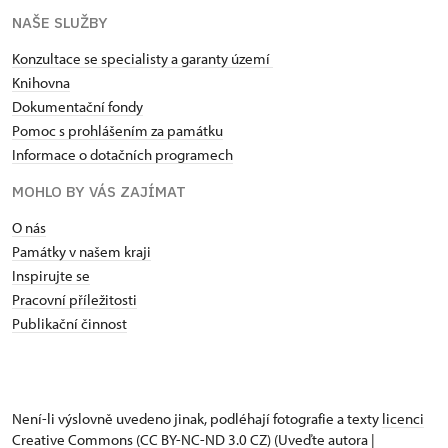
NAŠE SLUŽBY
Konzultace se specialisty a garanty území
Knihovna
Dokumentační fondy
Pomoc s prohlášením za památku
Informace o dotačních programech
MOHLO BY VÁS ZAJÍMAT
O nás
Památky v našem kraji
Inspirujte se
Pracovní příležitosti
Publikační činnost
Není-li výslovně uvedeno jinak, podléhají fotografie a texty
licenci
Creative Commons
(CC BY-NC-ND 3.0 CZ) (Uveďte autora |