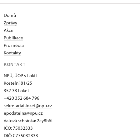
Domů
Zprávy
Akce
Publikace
Pro média
Kontakty
KONTAKT
NPÚ, ÚOP v Lokti
Kostelní 81/25
357 33 Loket
+420 352 684 796
sekretariat.loket@npu.cz
epodatelna@npu.cz
datová schránka: 2cy8h6t​
IČO: 75032333
DIČ: CZ75032333