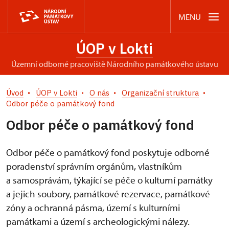
MENU
ÚOP v Lokti
územní odborné pracoviště Národního památkového ústavu
Úvod
ÚOP v Lokti
O nás
Organizační struktura
Odbor péče o památkový fond
Odbor péče o památkový fond
Odbor péče o památkový fond poskytuje odborné
poradenství správním orgánům, vlastníkům
a samosprávám, týkající se péče o kulturní památky
a jejich soubory, památkové rezervace, památkové
zóny a ochranná pásma, území s kulturními
památkami a území s archeologickými nálezy.