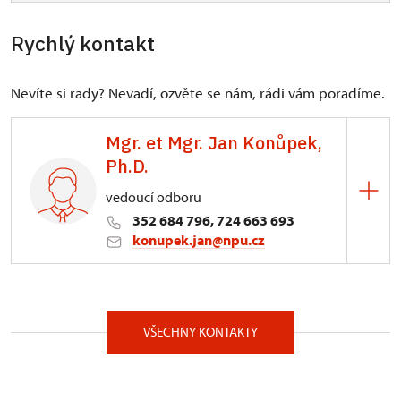
Rychlý kontakt
Nevíte si rady? Nevadí, ozvěte se nám, rádi vám poradíme.
Mgr. et Mgr. Jan Konůpek,
Ph.D.
vedoucí odboru
352 684 796, 724 663 693
konupek.jan@npu.cz
ÚOP v Lokti
Kostelní 81/25, Loket 35733
VŠECHNY KONTAKTY