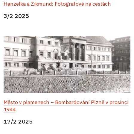
Hanzelka a Zikmund: Fotografové na cestách
3/2 2025
Město v plamenech – Bombardování Plzně v prosinci
1944
17/2 2025