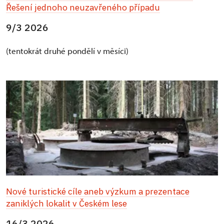
Řešení jednoho neuzavřeného případu
9/3 2026
(tentokrát druhé pondělí v měsíci)
Nové turistické cíle aneb výzkum a prezentace
zaniklých lokalit v Českém lese
16/3 2026