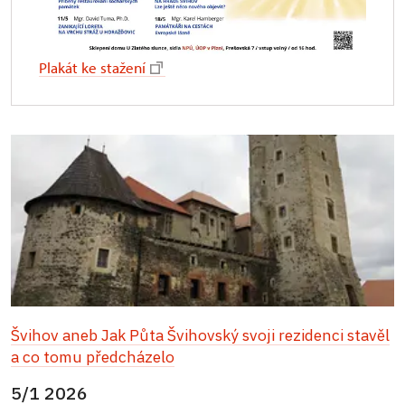
Plakát ke stažení
Švihov aneb Jak Půta Švihovský svoji rezidenci stavěl
a co tomu předcházelo
5/1 2026