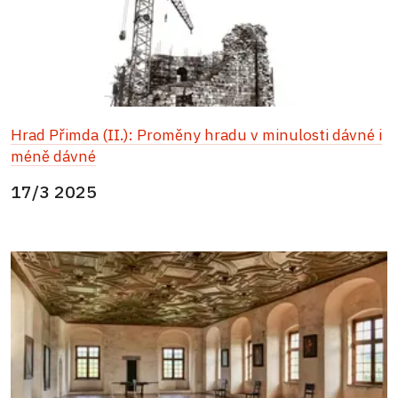
Hrad Přimda (II.): Proměny hradu v minulosti dávné i
méně dávné
17/3 2025