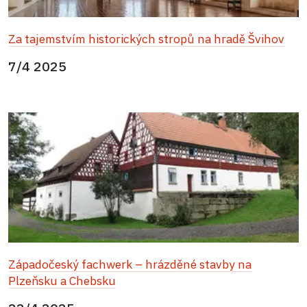
Za tajemstvím historických stropů na hradě Švihov
7/4 2025
Západočeský fachwerk – hrázděné stavby na
Plzeňsku a Chebsku