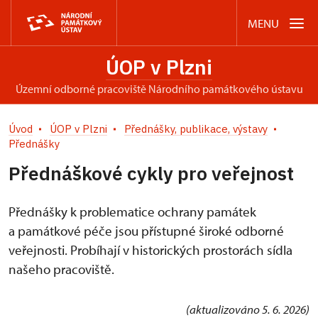
MENU
ÚOP v Plzni
územní odborné pracoviště Národního památkového ústavu
Úvod
ÚOP v Plzni
Přednášky, publikace, výstavy
Přednášky
Přednáškové cykly pro veřejnost
Přednášky k problematice ochrany památek
a památkové péče jsou přístupné široké odborné
veřejnosti. Probíhají v historických prostorách sídla
našeho pracoviště.
(aktualizováno 5. 6. 2026)