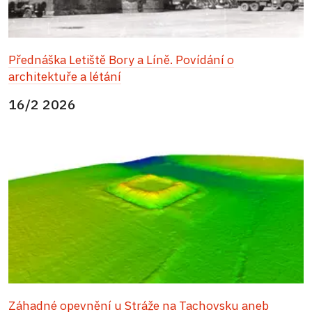
Přednáška Letiště Bory a Líně. Povídání o
architektuře a létání
16/2 2026
Záhadné opevnění u Stráže na Tachovsku aneb