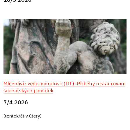
Mlčenliví svědci minulosti (III.): Příběhy restaurování
sochařských památek
7/4 2026
(tentokrát v úterý)