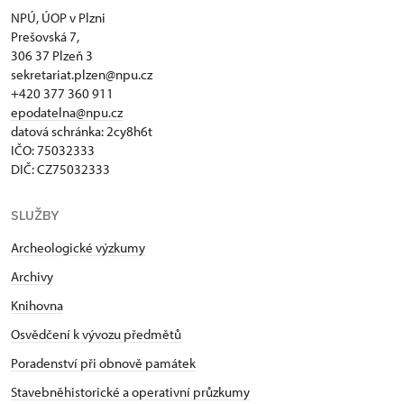
NPÚ, ÚOP v Plzni
Prešovská 7,
306 37 Plzeň 3
sekretariat.plzen@npu.cz
+420 377 360 911
epodatelna@npu.cz
datová schránka: 2cy8h6t​
IČO: 75032333
DIČ: CZ75032333
SLUŽBY
Archeologické výzkumy
Archivy
Knihovna
Osvědčení k vývozu předmětů
Poradenství při obnově památek
Stavebněhistorické a operativní průzkumy