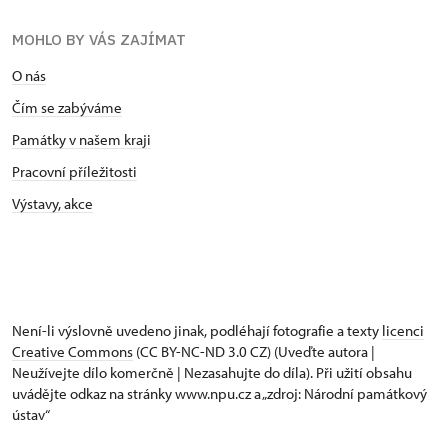
MOHLO BY VÁS ZAJÍMAT
O nás
Čím se zabýváme
Památky v našem kraji
Pracovní příležitosti
Výstavy, akce
Není-li výslovně uvedeno jinak, podléhají fotografie a texty
licenci
Creative Commons
(CC BY-NC-ND 3.0 CZ) (Uveďte autora |
Neužívejte dílo komerčně | Nezasahujte do díla). Při užití obsahu
uvádějte odkaz na stránky www.npu.cz a „zdroj: Národní památkový
ústav“