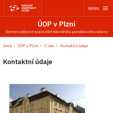
MENU
ÚOP v Plzni
územní odborné pracoviště Národního památkového ústavu
Úvod
ÚOP v Plzni
O nás
Kontaktní údaje
Kontaktní údaje