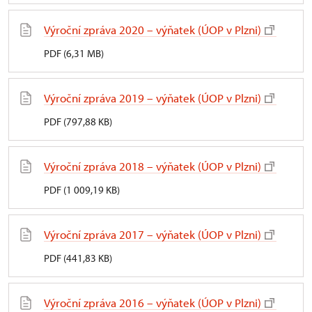
a nesmí být zneužito na újmu práv jiných osob nebo
v rozporu se zákonem chráněnými zájmy (Čl. 11).
Výroční zpráva 2020 – výňatek (ÚOP v Plzni)
Nikdo nesmí při výkonu svých práv ohrožovat ani
PDF (6,31 MB)
poškozovat nezákonným způsobem kulturní
památky (Čl. 35).
Výroční zpráva 2019 – výňatek (ÚOP v Plzni)
O tom, co je nebo není státem chráněnou
památkou, rozhoduje Ministerstvo kultury. Národní
PDF (797,88 KB)
kulturní památky a památkové rezervace vyhlašuje
nařízením vláda. Kulturní statky světového významu
Výroční zpráva 2018 – výňatek (ÚOP v Plzni)
mohou být zapsány na Seznam světového dědictví
UNESCO.
PDF (1 009,19 KB)
Jednotlivé složky památkového fondu eviduje
Národní památkový ústav v Ústředním seznamu
Výroční zpráva 2017 – výňatek (ÚOP v Plzni)
kulturních památek.
PDF (441,83 KB)
Výroční zpráva 2016 – výňatek (ÚOP v Plzni)