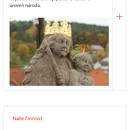
úroveň národa.
Památky, z nichž některé jsou zpřístupněny
veřejnosti pro edukativní účely, a památkově
chráněná území jsou v České republice – a tudíž
i v Plzeňském kraji – jedním z nejvýznamnějších cílů
Naše činnost
domácího a cizineckého cestovního ruchu. Jsou
naše „moře“ – napomáhají nemalou měrou