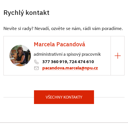
Rychlý kontakt
Nevíte si rady? Nevadí, ozvěte se nám, rádi vám poradíme.
Marcela Pacandová
administrativní a spisový pracovník
377 360 919, 724 474 610
pacandova.marcela@npu.cz
ÚOP v Plzni
Prešovská 171/7, Plzeň 30100
VŠECHNY KONTAKTY