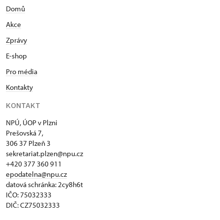
Domů
Akce
Zprávy
E-shop
Pro média
Kontakty
KONTAKT
NPÚ, ÚOP v Plzni
Prešovská 7,
306 37 Plzeň 3
sekretariat.plzen@npu.cz
+420 377 360 911
epodatelna@npu.cz
datová schránka: 2cy8h6t​
IČO: 75032333
DIČ: CZ75032333