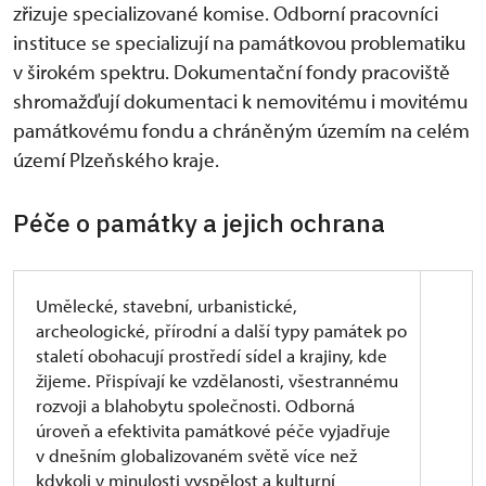
zřizuje specializované komise. Odborní pracovníci
instituce se specializují na památkovou problematiku
v širokém spektru. Dokumentační fondy pracoviště
shromažďují dokumentaci k nemovitému i movitému
památkovému fondu a chráněným územím na celém
území Plzeňského kraje.
Péče o památky a jejich ochrana
Umělecké, stavební, urbanistické,
archeologické, přírodní a další typy památek po
staletí obohacují prostředí sídel a krajiny, kde
žijeme. Přispívají ke vzdělanosti, všestrannému
rozvoji a blahobytu společnosti. Odborná
úroveň a efektivita památkové péče vyjadřuje
v dnešním globalizovaném světě více než
kdykoli v minulosti vyspělost a kulturní