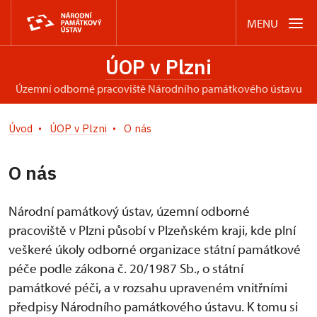
MENU
ÚOP v Plzni
územní odborné pracoviště Národního památkového ústavu
Úvod
ÚOP v Plzni
O nás
O nás
Národní památkový ústav, územní odborné
pracoviště v Plzni působí v Plzeňském kraji, kde plní
veškeré úkoly odborné organizace státní památkové
péče podle zákona č. 20/1987 Sb., o státní
památkové péči, a v rozsahu upraveném vnitřními
předpisy Národního památkového ústavu. K tomu si