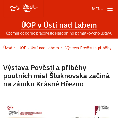
MENU
ÚOP v Ústí nad Labem
územní odborné pracoviště Národního památkového ústavu
Úvod
ÚOP v Ústí nad Labem
Výstava Pověsti a příběhy...
Výstava Pověsti a příběhy
poutních míst Šluknovska začíná
na zámku Krásné Březno