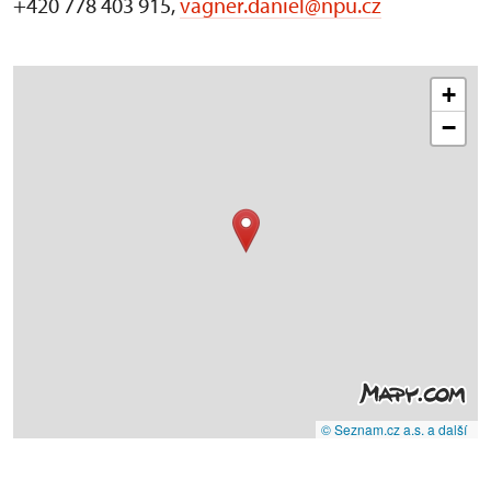
+420 778 403 915,
vagner.daniel@npu.cz
+
−
© Seznam.cz a.s. a další