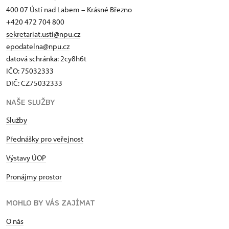
400 07 Ústí nad Labem – Krásné Březno
+420 472 704 800
sekretariat.usti@npu.cz
epodatelna@npu.cz
datová schránka: 2cy8h6t​
IČO: 75032333
DIČ: CZ75032333
NAŠE SLUŽBY
Služby
Přednášky pro veřejnost
Výstavy ÚOP
Pronájmy prostor
MOHLO BY VÁS ZAJÍMAT
O nás