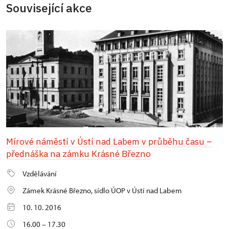
Související akce
Mírové náměstí v Ústí nad Labem v průběhu času –
přednáška na zámku Krásné Březno
Vzdělávání
Zámek Krásné Březno, sídlo ÚOP v Ústí nad Labem
10. 10. 2016
16.00 – 17.30