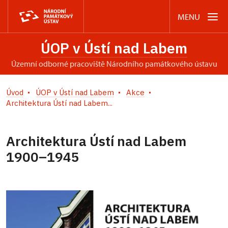
MENU
ÚOP v Ústí nad Labem
územní odborné pracoviště Národního památkového ústavu
Úvod
ÚOP v Ústí nad Labem
Akce
Architektura Ústí nad Labem...
Architektura Ústí nad Labem
1900–1945