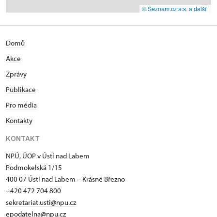
© Seznam.cz a.s. a další
Domů
Akce
Zprávy
Publikace
Pro média
Kontakty
KONTAKT
NPÚ, ÚOP v Ústí nad Labem
Podmokelská 1/15
400 07 Ústí nad Labem – Krásné Březno
+420 472 704 800
sekretariat.usti@npu.cz
epodatelna@npu.cz