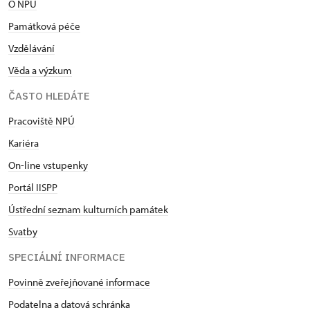
O NPÚ
Památková péče
Vzdělávání
Věda a výzkum
ČASTO HLEDÁTE
Pracoviště NPÚ
Kariéra
On-line vstupenky
Portál IISPP
Ústřední seznam kulturních památek
Svatby
SPECIÁLNÍ INFORMACE
Povinně zveřejňované informace
Podatelna a datová schránka