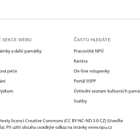
Í SEKCE WEBU
ČASTO HLEDÁTE
zámky a další památky
Pracoviště NPÚ
Kariéra
ová péče
On-line vstupenky
ání
Portál IISPP
 výzkum
Ústřední seznam kulturních pamá
Svatby
 texty
licenci Creative Commons
(CC BY-NC-ND 3.0 CZ) (Uveďte
la). Při užití obsahu uvádějte odkaz na stránky www.npu.cz