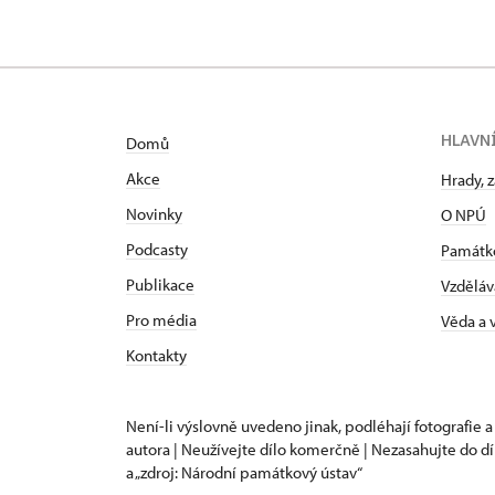
HLAVN
Domů
Akce
Hrady, 
Novinky
O NPÚ
Podcasty
Památk
Publikace
Vzděláv
Pro média
Věda a
Kontakty
Není-li výslovně uvedeno jinak, podléhají fotografie a
autora | Neužívejte dílo komerčně | Nezasahujte do dí
a „zdroj: Národní památkový ústav“