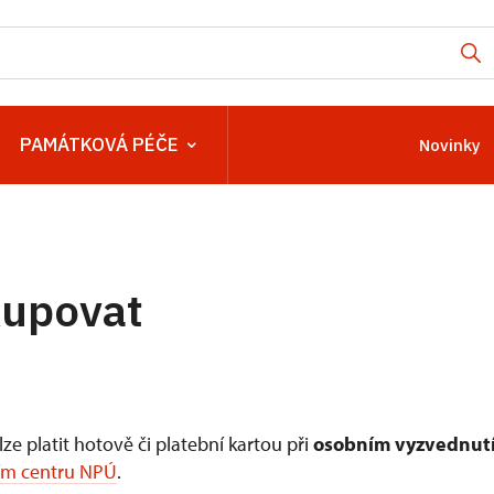
PAMÁTKOVÁ PÉČE
Novinky
kupovat
ze platit hotově či platební kartou při
osobním vyzvednut
ím centru NPÚ
.