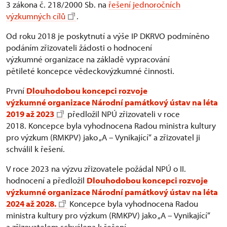
3 zákona č. 218/2000 Sb. na
řešení jednoročních
výzkumných cílů
.
Od roku 2018 je poskytnutí a výše IP DKRVO podmíněno
podáním zřizovateli žádosti o hodnocení
výzkumné organizace na základě vypracování
pětileté koncepce vědeckovýzkumné činnosti.
První
Dlouhodobou koncepci rozvoje
výzkumné organizace Národní památkový ústav na léta
2019 až 2023
předložil NPÚ zřizovateli v roce
2018. Koncepce byla vyhodnocena Radou ministra kultury
pro výzkum (RMKPV) jako „A – Vynikající“ a zřizovatel ji
schválil k řešení.
V roce 2023 na výzvu zřizovatele požádal NPÚ o II.
hodnocení a předložil
Dlouhodobou koncepci rozvoje
výzkumné organizace Národní památkový ústav na léta
2024 až 2028.
Koncepce byla vyhodnocena Radou
ministra kultury pro výzkum (RMKPV) jako „A – Vynikající“
a zřizovatelem schválena k řešení.