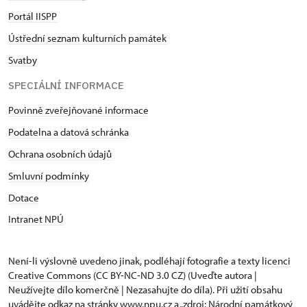
Portál IISPP
Ústřední seznam kulturních památek
Svatby
SPECIÁLNÍ INFORMACE
Povinně zveřejňované informace
Podatelna a datová schránka
Ochrana osobních údajů
Smluvní podmínky
Dotace
Intranet NPÚ
Není-li výslovně uvedeno jinak, podléhají fotografie a texty
licenci
Creative Commons
(CC BY-NC-ND 3.0 CZ) (Uveďte autora |
Neužívejte dílo komerčně | Nezasahujte do díla). Při užití obsahu
uvádějte odkaz na stránky www.npu.cz a „zdroj: Národní památkový