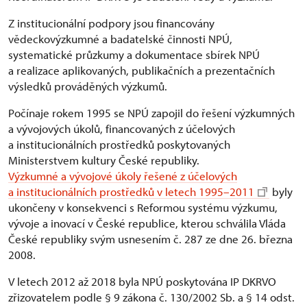
Z institucionální podpory jsou financovány
vědeckovýzkumné a badatelské činnosti NPÚ,
systematické průzkumy a dokumentace sbírek NPÚ
a realizace aplikovaných, publikačních a prezentačních
výsledků prováděných výzkumů.
Počínaje rokem 1995 se NPÚ zapojil do řešení výzkumných
a vývojových úkolů, financovaných z účelových
a institucionálních prostředků poskytovaných
Ministerstvem kultury České republiky.
Výzkumné a vývojové úkoly řešené z účelových
a institucionálních prostředků v letech 1995–2011
byly
ukončeny v konsekvenci s Reformou systému výzkumu,
vývoje a inovací v České republice, kterou schválila Vláda
České republiky svým usnesením č. 287 ze dne 26. března
2008.
V letech 2012 až 2018 byla NPÚ poskytována IP DKRVO
zřizovatelem podle § 9 zákona č. 130/2002 Sb. a § 14 odst.