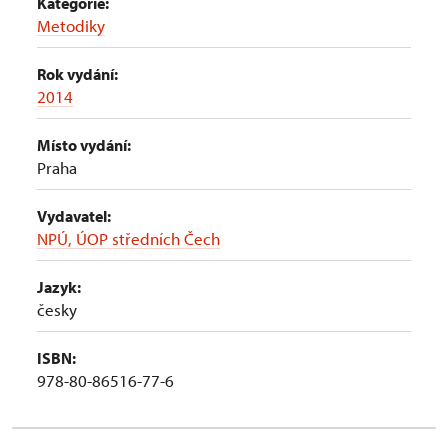
Kategorie:
Metodiky
Rok vydání:
2014
Místo vydání:
Praha
Vydavatel:
NPÚ, ÚOP středních Čech
Jazyk:
česky
ISBN:
978-80-86516-77-6