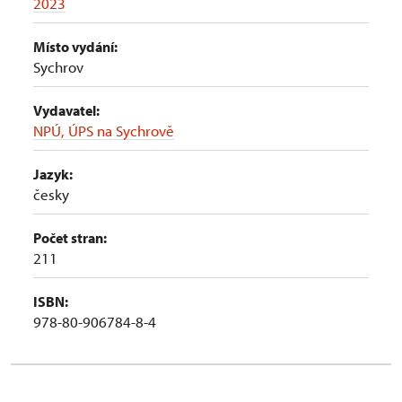
2023
Místo vydání:
Sychrov
Vydavatel:
NPÚ, ÚPS na Sychrově
Jazyk:
česky
Počet stran:
211
ISBN:
978-80-906784-8-4