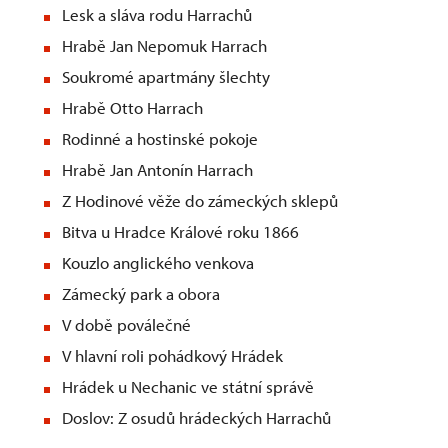
Lesk a sláva rodu Harrachů
Hrabě Jan Nepomuk Harrach
Soukromé apartmány šlechty
Hrabě Otto Harrach
Rodinné a hostinské pokoje
Hrabě Jan Antonín Harrach
Z Hodinové věže do zámeckých sklepů
Bitva u Hradce Králové roku 1866
Kouzlo anglického venkova
Zámecký park a obora
V době poválečné
V hlavní roli pohádkový Hrádek
Hrádek u Nechanic ve státní správě
Doslov: Z osudů hrádeckých Harrachů