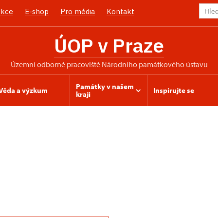
kce
E-shop
Pro média
Kontakt
ÚOP v Praze
územní odborné pracoviště Národního památkového ústavu
Památky v našem
Věda a výzkum
Inspirujte se
kraji