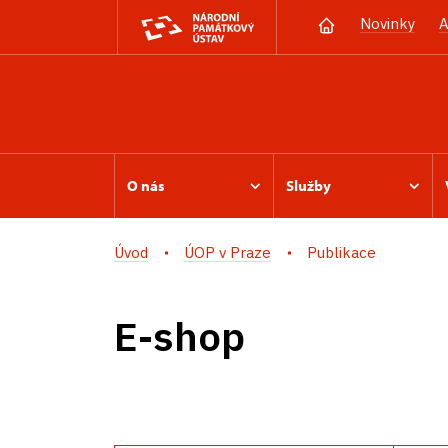
Novinky
A
O nás
Služby
Úvod
ÚOP v Praze
Publikace
E-shop