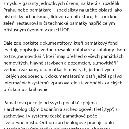
smyslu – garanty jednotlivých území, na která si rozdělili
Prahu, nebo památkáře – specialisty na určité oblasti jako
historický urbanismus, lidovou architekturu, historickou
zeleň, restaurování či technické památky napříč celým
příslušným územím v gesci ÚOP.
Dále zde potkáte dokumentátory, kteří památkový fond
evidují, popisují a vedou rozsáhlé databáze a katalogy. Jsou
to tzv. „nemovitkáři“, kteří mají přehled o všech památkách
nemovitých, hlavně stavbách a pozemcích, a „movitkáři“,
vedoucí záznamy o památkách movitých, jednotlivých
i celých souborech. K dokumentátorům patří ještě správci
informačních systémů, zpracovatelé stavebněhistorických
průzkumů a knihovníci.
Památková péče je od svých počátků spojena
s archeologickým bádáním a archeologové, třetí „typ“, si
zachovávají v systému české památkové péče
své pevné místo. Odborní archeologové pracují spolu
s terénními výzkumníky, dokumentátory a laboranty,