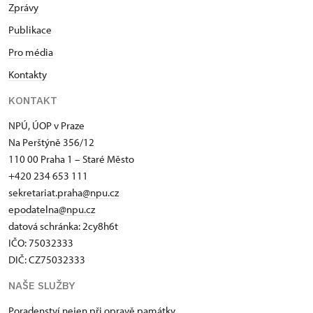
Zprávy
Publikace
Pro média
Kontakty
KONTAKT
NPÚ, ÚOP v Praze
Na Perštýně 356/12
110 00 Praha 1 – Staré Město
+420 234 653 111
sekretariat.praha@npu.cz
epodatelna@npu.cz
datová schránka: 2cy8h6t​
IČO: 75032333
DIČ: CZ75032333
NAŠE SLUŽBY
Poradenství nejen při opravě památky