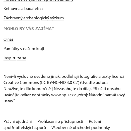
Knihovna a badatelna
Záchranný archeologický výzkum
MOHLO BY VÁS ZAJÍMAT
O nás
Památky v našem kraji
Inspirujte se
Není-li výslovně uvedeno jinak, podléhají fotografie a texty
licenci
Creative Commons
(CC BY-NC-ND 3.0 CZ) (Uveďte autora |
Neužívejte dílo komerčně | Nezasahujte do díla). Při užití obsahu
uvádějte odkaz na stránky www.npu.cz a „zdroj: Národní památkový
ústav“
Právní ujednání
Prohlášení o přístupnosti
Řešení
spotřebitelských sporů
Všeobecné obchodní podmínky