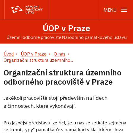
MENU
ÚOP v Praze
územní odborné pracoviště Národního památkového ústavu
Úvod
ÚOP v Praze
O nás
Organizační struktura územního...
Organizační struktura územního
odborného pracoviště v Praze
Jakékoli pracoviště stojí především na lidech
a činnostech, které vykonávají.
Pro jasnější představu lze říci, že u nás se setkáte zejména
se třemi „typy“ památkářů: s památkáři v klasickém slova