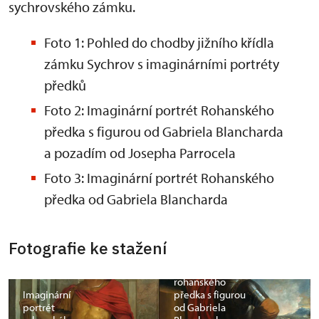
sychrovského zámku.
Foto 1: Pohled do chodby jižního křídla
zámku Sychrov s imaginárními portréty
předků
Foto 2: Imaginární portrét Rohanského
předka s figurou od Gabriela Blancharda
a pozadím od Josepha Parrocela
Foto 3: Imaginární portrét Rohanského
předka od Gabriela Blancharda
Fotografie ke stažení
Imaginární
portrét
rohanského
Imaginární
předka s figurou
portrét
od Gabriela