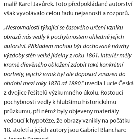
malíř Karel Javůrek. Toto předpokládané autorství
však vyvolávalo celou řadu nejasností a rozporů.
„Nesrovnalosti týkající se časového určení vzniku
obrazů nás vedly k pochybnostem ohledně jejich
autorství. Příkladem mohou být dochované návrhy
výzdoby stěn velké jídelny z roku 1861. Interiér měly
kromě dřevěného obložení zdobit také konkrétní
portréty, jejichž vznik byl ale doposud zasazen do
období mezi roky 1870 až 1880,“
uvedla Lucie Česká
z dvojice řešitelů výzkumného úkolu. Rostoucí
pochybnosti vedly k hlubšímu historickému
průzkumu, při němž byly objeveny materiály
vedoucí k hypotéze, že obrazy vznikly na počátku
18. století a jejich autory jsou Gabriel Blanchard
a Joseph Parrocel.