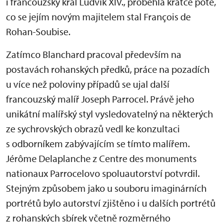
i francouzský král Ludvík XIV., proběhla krátce poté,
co se jejím novým majitelem stal François de
Rohan-Soubise.
Zatímco Blanchard pracoval především na
postavách rohanských předků, práce na pozadích
u více než poloviny případů se ujal další
francouzský malíř Joseph Parrocel. Právě jeho
unikátní malířský styl vysledovatelný na některých
ze sychrovských obrazů vedl ke konzultaci
s odborníkem zabývajícím se tímto malířem.
Jérôme Delaplanche z Centre des monuments
nationaux Parrocelovo spoluautorství potvrdil.
Stejným způsobem jako u souboru imaginárních
portrétů bylo autorství zjištěno i u dalších portrétů
z rohanských sbírek včetně rozměrného