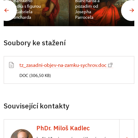
rohanského
Blancharda a
předka s figurou
pozadím od
od Gabriela
Josepha
Blancharda
Parrocela
Soubory ke stažení
tz_zasadni-objev-na-zamku-sychrov.doc
DOC (306,50 KB)
Související kontakty
PhDr. Miloš Kadlec