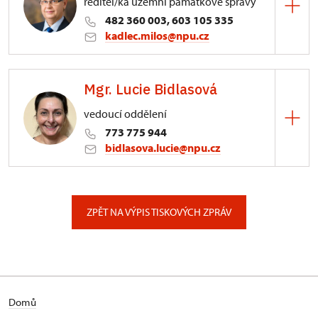
ředitel/ka územní památkové správy
482 360 003, 603 105 335
kadlec.milos@npu.cz
ÚPS na Sychrově
Mgr. Lucie Bidlasová
3/, Sychrov 3
vedoucí oddělení
773 775 944
bidlasova.lucie@npu.cz
ÚPS na Sychrově
Zámecký park 1/, Slatiňany
ZPĚT NA VÝPIS TISKOVÝCH ZPRÁV
Domů