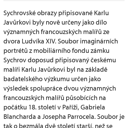
Sychrovské obrazy připisované Karlu
Javůrkovi byly nově určeny jako dílo
významných francouzských malířů ze
dvora Ludvíka XIV. Soubor imaginárních
portrétů z mobiliárního fondu zámku
Sychrov doposud připisovaný českému
malíři Karlu Javůrkovi byl na základě
badatelského výzkumu určen jako
výsledek spolupráce dvou významných
francouzských malířů působících na
počátku 18. století v Paříži, Gabriela
Blancharda a Josepha Parrocela. Soubor je
tak o bezmála dvě století starší, než se