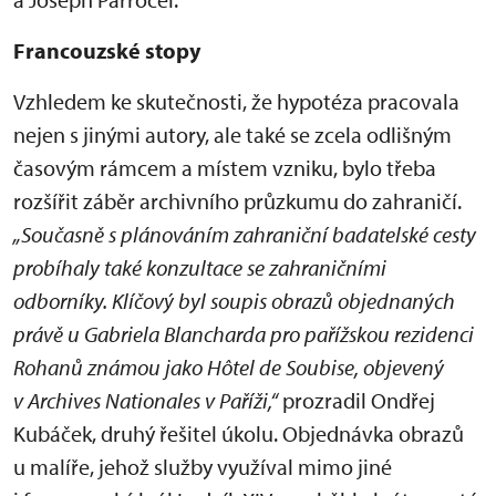
Francouzské stopy
Vzhledem ke skutečnosti, že hypotéza pracovala
nejen s jinými autory, ale také se zcela odlišným
časovým rámcem a místem vzniku, bylo třeba
rozšířit záběr archivního průzkumu do zahraničí.
„Současně s plánováním zahraniční badatelské cesty
probíhaly také konzultace se zahraničními
odborníky. Klíčový byl soupis obrazů objednaných
právě u Gabriela Blancharda pro pařížskou rezidenci
Rohanů známou jako Hôtel de Soubise, objevený
v Archives Nationales v Paříži,“
prozradil Ondřej
Kubáček, druhý řešitel úkolu. Objednávka obrazů
u malíře, jehož služby využíval mimo jiné