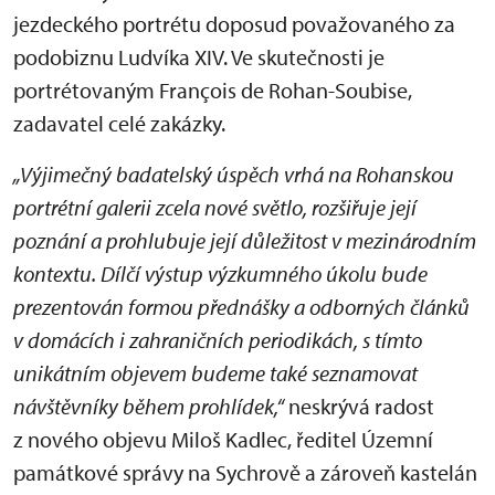
jezdeckého portrétu doposud považovaného za
podobiznu Ludvíka XIV. Ve skutečnosti je
portrétovaným François de Rohan-Soubise,
zadavatel celé zakázky.
„Výjimečný badatelský úspěch vrhá na Rohanskou
portrétní galerii zcela nové světlo, rozšiřuje její
poznání a prohlubuje její důležitost v mezinárodním
kontextu. Dílčí výstup výzkumného úkolu bude
prezentován formou přednášky a odborných článků
v domácích i zahraničních periodikách, s tímto
unikátním objevem budeme také seznamovat
návštěvníky během prohlídek,“
neskrývá radost
z nového objevu Miloš Kadlec, ředitel Územní
památkové správy na Sychrově a zároveň kastelán