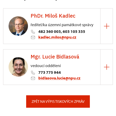
PhDr. Miloš Kadlec
ředitel/ka územní památkové správy
482 360 003, 603 105 335
kadlec.milos@npu.cz
ÚPS na Sychrově
Mgr. Lucie Bidlasová
3/, Sychrov 3
vedoucí oddělení
773 775 944
bidlasova.lucie@npu.cz
ÚPS na Sychrově
Zámecký park 1/, Slatiňany
ZPĚT NA VÝPIS TISKOVÝCH ZPRÁV