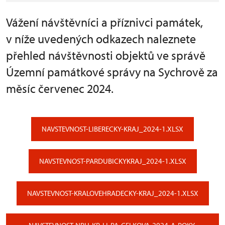
Vážení návštěvníci a příznivci památek,
v níže uvedených odkazech naleznete
přehled návštěvnosti objektů ve správě
Územní památkové správy na Sychrově za
měsíc červenec 2024.
NAVSTEVNOST-LIBERECKY-KRAJ_2024-1.XLSX
NAVSTEVNOST-PARDUBICKYKRAJ_2024-1.XLSX
NAVSTEVNOST-KRALOVEHRADECKY-KRAJ_2024-1.XLSX