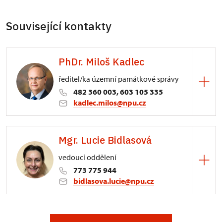
Související kontakty
PhDr. Miloš Kadlec
ředitel/ka územní památkové správy
482 360 003, 603 105 335
kadlec.milos@npu.cz
ÚPS na Sychrově
Mgr. Lucie Bidlasová
3/, Sychrov 3
vedoucí oddělení
773 775 944
bidlasova.lucie@npu.cz
ÚPS na Sychrově
Zámecký park 1/, Slatiňany