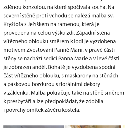
zděnou konzolou, na které spočívala socha. Na
severní stěně proti vchodu se nalézá malba sv.
Kryštofa s Ježíškem na ramenou, která je
provedena na celou výšku zdi. Západní stěna
vítězného oblouku směrem k lodi je vyzdobena
motivem Zvěstování Panně Marii, v pravé části
stěny se nachází sedící Panna Marie a v levé části
je zobrazen anděl. Bohatě je vyzdobena spodní
část vítězného oblouku, s maskarony na stěnách
a páskovou bordurou s florálními dekory
v záklenku. Malba pokračuje také na stěně směrem
k presbytáři a lze předpokládat, že zdobila
i povrchy omítek závěru kostela.