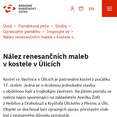
EN
Úvod
Památková péče
Služby
Opravujete památku
Inspirujte se
Nález renesančních maleb v kostele v...
Nález renesančních maleb
v kostele v Úlicích
Kostel sv. Vavřince v Úlicích je patronátní kostel z počátku
17. století. Jedná se o drobnou jednolodní stavbu
s obdélnou lodí a trojbokým závěrem. Na jižním portálu se
nalézá nápis upomínající na zakladatele Anežku Žofii
z Nebílov a Drahobuzi a Kryštofa Úlického z Plešnic a Úlic.
Objekt se dochoval bez výrazných úprav, přestavěn však
byl z neznámého důvodu presbytář.