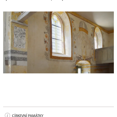
Objev/nález roku: Kostel sv. Vavřince po obnově
CÍRKEVNÍ PAMÁTKY