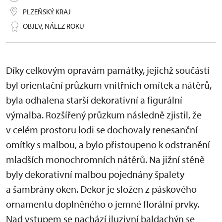
PLZEŇSKÝ KRAJ
OBJEV, NÁLEZ ROKU
Díky celkovým opravám památky, jejichž součástí
byl orientační průzkum vnitřních omítek a nátěrů,
byla odhalena starší dekorativní a figurální
výmalba. Rozšířený průzkum následně zjistil, že
v celém prostoru lodi se dochovaly renesanční
omítky s malbou, a bylo přistoupeno k odstranění
mladších monochromních nátěrů. Na jižní stěně
byly dekorativní malbou pojednány špalety
a šambrány oken. Dekor je složen z páskového
ornamentu doplněného o jemné florální prvky.
Nad vstupem se nachází iluzivní baldachýn se