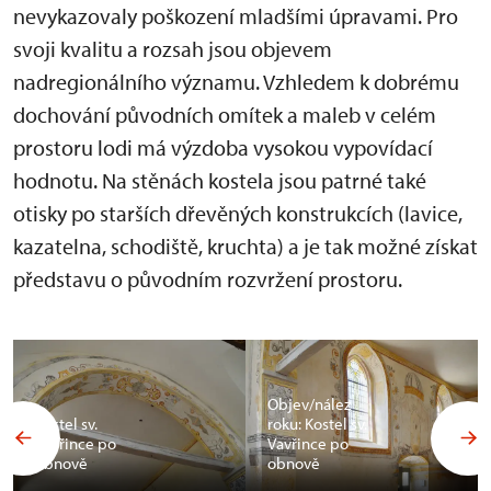
nevykazovaly poškození mladšími úpravami. Pro
svoji kvalitu a rozsah jsou objevem
nadregionálního významu. Vzhledem k dobrému
dochování původních omítek a maleb v celém
prostoru lodi má výzdoba vysokou vypovídací
hodnotu. Na stěnách kostela jsou patrné také
otisky po starších dřevěných konstrukcích (lavice,
kazatelna, schodiště, kruchta) a je tak možné získat
představu o původním rozvržení prostoru.
Objev/nález
Kostel sv.
roku: Kostel sv.
Vavřince po
Vavřince po
obnově
obnově