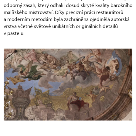
odborný zásah, který odhalil dosud skryté kvality barokního
malířského mistrovství. Díky precizní práci restaurátorů
a moderním metodám byla zachráněna ojedinělá autorská
vrstva včetně světově unikátních originálních detailů
v pastelu.
Colloredo-Mansfeldský palác, malba po
restaurování