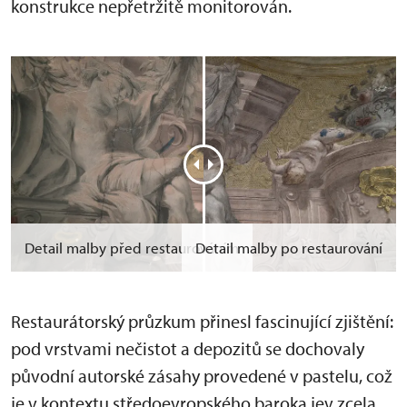
konstrukce nepřetržitě monitorován.
Detail malby před restaurováním
Detail malby po restaurování
Restaurátorský průzkum přinesl fascinující zjištění:
pod vrstvami nečistot a depozitů se dochovaly
původní autorské zásahy provedené v pastelu, což
je v kontextu středoevropského baroka jev zcela