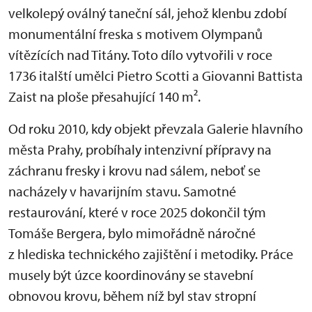
velkolepý oválný taneční sál, jehož klenbu zdobí
monumentální freska s motivem Olympanů
vítězících nad Titány. Toto dílo vytvořili v roce
1736 italští umělci Pietro Scotti a Giovanni Battista
Zaist na ploše přesahující 140 m².
Od roku 2010, kdy objekt převzala Galerie hlavního
města Prahy, probíhaly intenzivní přípravy na
záchranu fresky i krovu nad sálem, neboť se
nacházely v havarijním stavu. Samotné
restaurování, které v roce 2025 dokončil tým
Tomáše Bergera, bylo mimořádně náročné
z hlediska technického zajištění i metodiky. Práce
musely být úzce koordinovány se stavební
obnovou krovu, během níž byl stav stropní