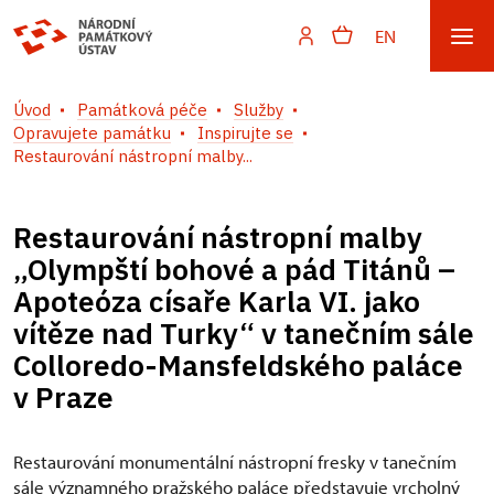
EN
Úvod
Památková péče
Služby
Opravujete památku
Inspirujte se
Restaurování nástropní malby...
Restaurování nástropní malby
„Olympští bohové a pád Titánů –
Apoteóza císaře Karla VI. jako
vítěze nad Turky“ v tanečním sále
Colloredo-Mansfeldského paláce
v Praze
Restaurování monumentální nástropní fresky v tanečním
sále významného pražského paláce představuje vrcholný