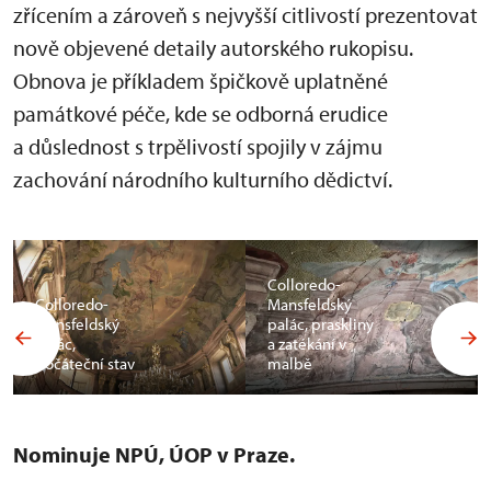
zřícením a zároveň s nejvyšší citlivostí prezentovat
nově objevené detaily autorského rukopisu.
Obnova je příkladem špičkově uplatněné
památkové péče, kde se odborná erudice
a důslednost s trpělivostí spojily v zájmu
zachování národního kulturního dědictví.
Colloredo-
Colloredo-
Mansfeldský
Mansfeldský
palác, praskliny
palác,
a zatékání v
počáteční stav
malbě
Nominuje NPÚ, ÚOP v Praze.