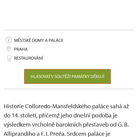
MĚSTSKÉ DOMY A PALÁCE
PRAHA
RESTAUROVÁNÍ
HLASOVAT V SOUTĚŽI PAMÁTKY DĚKUJÍ
Historie Colloredo-Mansfeldského paláce sahá až
do 14. století, přičemž jeho dnešní podoba je
výsledkem vrcholně barokních přestaveb od G. B.
Alliprandiho a F. I. Preéa. Srdcem paláce je