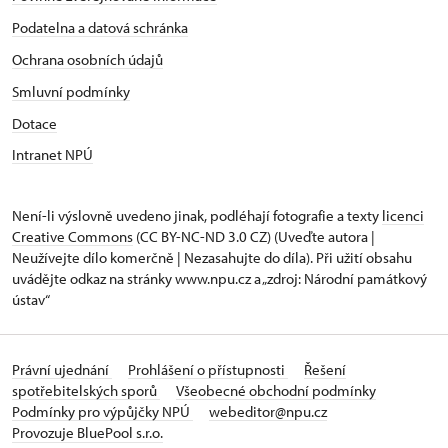
Podatelna a datová schránka
Ochrana osobních údajů
Smluvní podmínky
Dotace
Intranet NPÚ
Není-li výslovně uvedeno jinak, podléhají fotografie a texty
licenci
Creative Commons
(CC BY-NC-ND 3.0 CZ) (Uveďte autora |
Neužívejte dílo komerčně | Nezasahujte do díla). Při užití obsahu
uvádějte odkaz na stránky www.npu.cz a „zdroj: Národní památkový
ústav“
Právní ujednání
Prohlášení o přístupnosti
Řešení
spotřebitelských sporů
Všeobecné obchodní podmínky
Podmínky pro výpůjčky NPÚ
webeditor@npu.cz
Provozuje BluePool s.r.o.