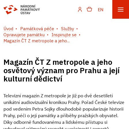
EN
Úvod
Památková péče
Služby
Opravujete památku
Inspirujte se
Magazín ČT Z metropole a jeho...
Magazín ČT Z metropole a jeho
osvětový význam pro Prahu a její
kulturní dědictví
Televizní magazín Z metropole je již po dvě desetiletí
unikátní audiovizuální kronikou Prahy. Pořad České televize
pod vedením Petra Sojky dlouhodobě popularizuje historii
Prahy, péči o její památky a příběhy pražských obyvatel.
Díky odborně fundovanému a lidskému přístupu si
vybudoval výjimečný respekt u veřejnosti i expertů.