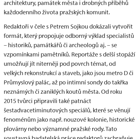
architektury, památek města i drobných příběhů
každodenního života pražských komunit.
Redaktoři v čele s Petrem Sojkou dokázali vytvořit
formát, který propojuje odborný výklad specialistů
– historiků, památkářů či archeologů aj. – se
vzpomínkami pamětníků. Reportáže s delší stopáží
umožňují jít niterněji pod povrch témat, od
velkých rekonstrukcí a staveb, jako jsou metro D či
Průmyslový palác, až po intimní sondy do takřka
neznámých či zaniklých koutů města. Od roku
2015 tvůrci připravili také patnáct
šestadvacetiminutových speciálů, které se věnují
fenoménům jako např. nouzové kolonie, historické
plovárny nebo významné pražské rody. Tato
soustavná badatelská práce redaktorů zachraňuje