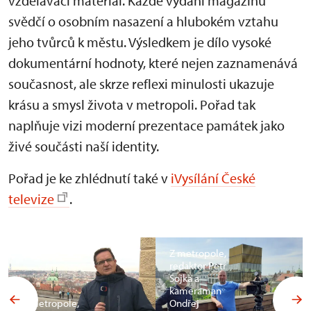
vzdělávací materiál. Každé vydání magazínu
svědčí o osobním nasazení a hlubokém vztahu
jeho tvůrců k městu. Výsledkem je dílo vysoké
dokumentární hodnoty, které nejen zaznamenává
současnost, ale skrze reflexi minulosti ukazuje
krásu a smysl života v metropoli. Pořad tak
naplňuje vizi moderní prezentace památek jako
živé součásti naší identity.
Pořad je ke zhlédnutí také v
iVysílání České
televize
.
Z metropole,
redaktor Petr
Sojka a
kameraman
Z metropole,
Ondřej