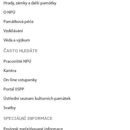
Hrady, zámky a další památky
O NPÚ
Památková péče
Vzdělávání
Věda a výzkum
ČASTO HLEDÁTE
Pracoviště NPÚ
Kariéra
On-line vstupenky
Portál IISPP
Ústřední seznam kulturních památek
Svatby
SPECIÁLNÍ INFORMACE
Povinně zveřejňované informace