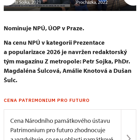
Petr Sojka, 2021
Procházka, 2022
Nominuje NPÚ, ÚOP v Praze.
Na cenu NPÚ v kategorii Prezentace
a popularizace 2026 je navržen redaktorský
tým magazínu Z metropole: Petr Sojka, PhDr.
Magdaléna Šulcová, Amálie Knotová a Dušan
Šulc.
CENA PATRIMONIUM PRO FUTURO
Cena Národního památkového ústavu
Patrimonium pro futuro zhodnocuje
a vyzdvihuje, co se v oblasti památkové