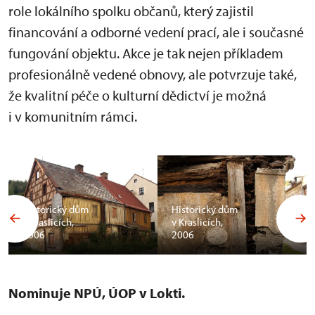
role lokálního spolku občanů, který zajistil
financování a odborné vedení prací, ale i současné
fungování objektu. Akce je tak nejen příkladem
profesionálně vedené obnovy, ale potvrzuje také,
že kvalitní péče o kulturní dědictví je možná
i v komunitním rámci.
Historický dům
Historický dům
v Kraslicích,
v Kraslicích,
2006
2006
Nominuje NPÚ, ÚOP v Lokti.