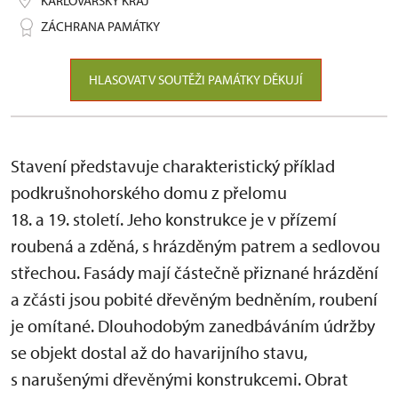
KARLOVARSKÝ KRAJ
ZÁCHRANA PAMÁTKY
HLASOVAT V SOUTĚŽI PAMÁTKY DĚKUJÍ
Stavení představuje charakteristický příklad
podkrušnohorského domu z přelomu
18. a 19. století. Jeho konstrukce je v přízemí
roubená a zděná, s hrázděným patrem a sedlovou
střechou. Fasády mají částečně přiznané hrázdění
a zčásti jsou pobité dřevěným bedněním, roubení
je omítané. Dlouhodobým zanedbáváním údržby
se objekt dostal až do havarijního stavu,
s narušenými dřevěnými konstrukcemi. Obrat