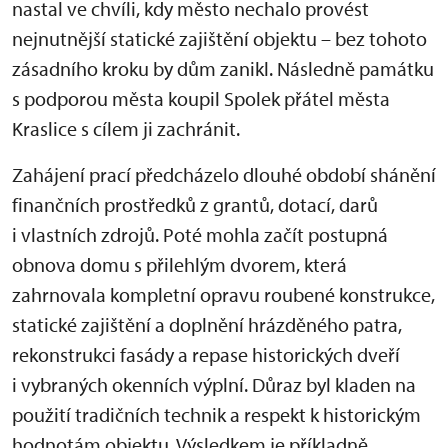
nastal ve chvíli, kdy město nechalo provést
nejnutnější statické zajištění objektu – bez tohoto
zásadního kroku by dům zanikl. Následně památku
s podporou města koupil Spolek přátel města
Kraslice s cílem ji zachránit.
Zahájení prací předcházelo dlouhé období shánění
finančních prostředků z grantů, dotací, darů
i vlastních zdrojů. Poté mohla začít postupná
obnova domu s přilehlým dvorem, která
zahrnovala kompletní opravu roubené konstrukce,
statické zajištění a doplnění hrázděného patra,
rekonstrukci fasády a repase historických dveří
i vybraných okenních výplní. Důraz byl kladen na
použití tradičních technik a respekt k historickým
hodnotám objektu. Výsledkem je příkladně