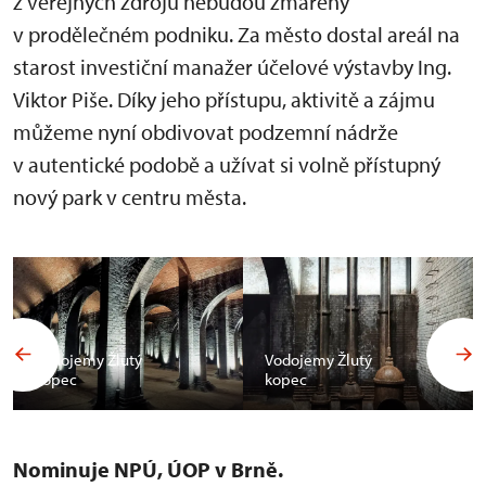
z veřejných zdrojů nebudou zmařeny
v prodělečném podniku. Za město dostal areál na
starost investiční manažer účelové výstavby Ing.
Viktor Piše. Díky jeho přístupu, aktivitě a zájmu
můžeme nyní obdivovat podzemní nádrže
v autentické podobě a užívat si volně přístupný
nový park v centru města.
Vodojemy Žlutý
Vodojemy Žlutý
kopec
kopec
Nominuje NPÚ, ÚOP v Brně.