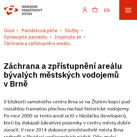
EN
Úvod
Památková péče
Služby
Opravujete památku
Inspirujte se
Záchrana a zpřístupnění areálu...
Záchrana a zpřístupnění areálu
bývalých městských vodojemů
v Brně
V blízkosti samotného centra Brna se na Žlutém kopci pod
rozsáhlou travnatou plochou nachází historické vodojemy.
Po roce 2000 se tento areál ocitl v hledáčku developerů,
kteří by dokázali lukrativní pozemky v centru města dobře
zúročit. V roce 2014 dokonce představitelé města Brna
rozhodli o likvidaci vodárenských nádrží. Díky znalci