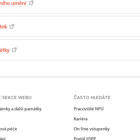
dního umění
tek
mátky
Í SEKCE WEBU
ČASTO HLEDÁTE
zámky a další památky
Pracoviště NPÚ
Kariéra
ová péče
On-line vstupenky
ání
Portál IISPP