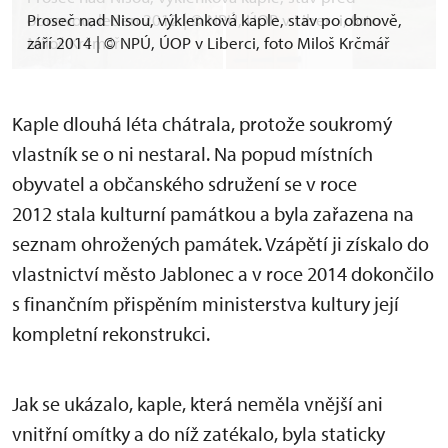
obnovou, leden 2012 | © NPÚ, ÚOP v Liberci, foto
Proseč nad Nisou, výklenková kaple, stav po obnově,
Miloš Krčmář
září 2014 | © NPÚ, ÚOP v Liberci, foto Miloš Krčmář
Kaple dlouhá léta chátrala, protože soukromý
vlastník se o ni nestaral. Na popud místních
obyvatel a občanského sdružení se v roce
2012 stala kulturní památkou a byla zařazena na
seznam ohrožených památek. Vzápětí ji získalo do
vlastnictví město Jablonec a v roce 2014 dokončilo
s finančním přispěním ministerstva kultury její
kompletní rekonstrukci.
Jak se ukázalo, kaple, která neměla vnější ani
vnitřní omítky a do níž zatékalo, byla staticky