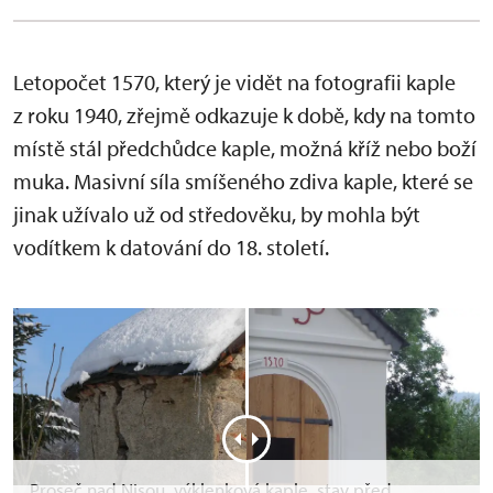
Letopočet 1570, který je vidět na fotografii kaple
z roku 1940, zřejmě odkazuje k době, kdy na tomto
místě stál předchůdce kaple, možná kříž nebo boží
muka. Masivní síla smíšeného zdiva kaple, které se
jinak užívalo už od středověku, by mohla být
vodítkem k datování do 18. století.
Proseč nad Nisou, výklenková kaple, stav před