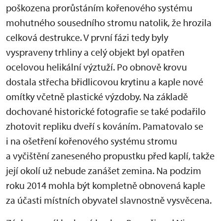
poškozena prorůstáním kořenového systému
mohutného sousedního stromu natolik, že hrozila
celková destrukce. V první fázi tedy byly
vyspraveny trhliny a celý objekt byl opatřen
ocelovou helikální výztuží. Po obnově krovu
dostala střecha břidlicovou krytinu a kaple nové
omítky včetně plastické výzdoby. Na základě
dochované historické fotografie se také podařilo
zhotovit repliku dveří s kováním. Pamatovalo se
i na ošetření kořenového systému stromu
a vyčištění zaneseného propustku před kaplí, takže
její okolí už nebude zanášet zemina. Na podzim
roku 2014 mohla být kompletně obnovená kaple
za účasti místních obyvatel slavnostně vysvěcena.