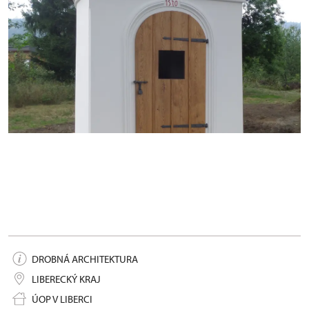
Proseč nad Nisou, výklenková kaple, stav po
obnově, září 2014
DROBNÁ ARCHITEKTURA
LIBERECKÝ KRAJ
ÚOP V LIBERCI