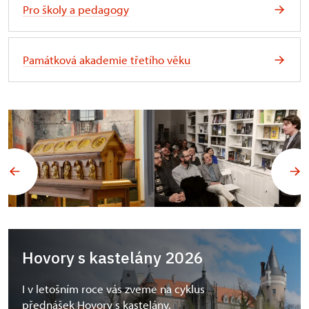
Pro školy a pedagogy
Památková akademie třetího věku
Hovory s kastelány 2026
I v letošním roce vás zveme na cyklus
přednášek Hovory s kastelány.