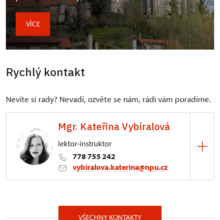
VÍCE
Rychlý kontakt
Nevíte si rady? Nevadí, ozvěte se nám, rádi vám poradíme.
Mgr. Kateřina Vybíralová
lektor-instruktor
778 755 242
vybiralova.katerina@npu.cz
Generální ředitelství NPÚ
Liliová 219/5, Praha 11000
VŠECHNY KONTAKTY