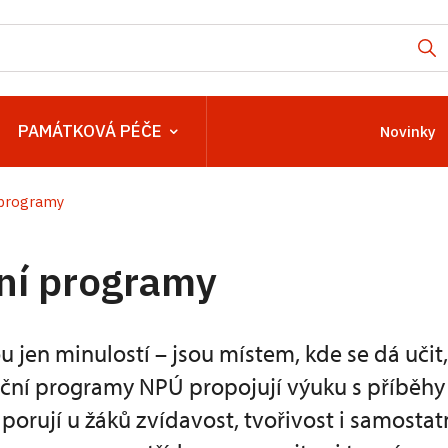
PAMÁTKOVÁ PÉČE
Novinky
 programy
ní programy
 jen minulostí – jsou místem, kde se dá učit
ační programy NPÚ propojují výuku s příběhy
porují u žáků zvídavost, tvořivost i samostat