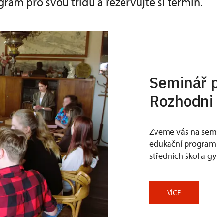
gram pro svou třídu a rezervujte si termín.
Seminář 
Rozhodni 
Zveme vás na semi
edukační progra
středních škol a g
VÍCE