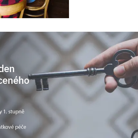
eden
aceného
 1. stupně
átkové péče