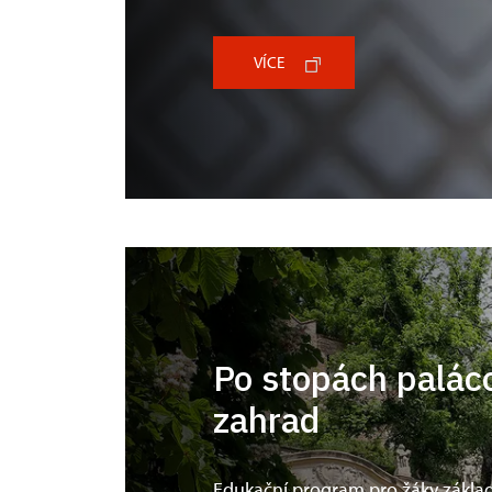
VÍCE
Po stopách palác
zahrad
Edukační program pro žáky základ