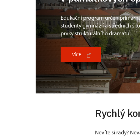
Edukační program určen primárn
studenty gymnázií a středních škol
prvky strukturálního dramatu.
VÍCE
Rychlý ko
Nevíte si rady? Ne