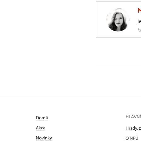
M
l
Generáln
Liliová 2
HLAVN
Domů
Akce
Hrady, 
Novinky
O NPÚ