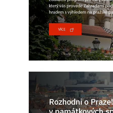
který vás provede Zahradami po
hradem s výhledem na pražské p
VÍCE
Rozhodni o Praze
v památkových s