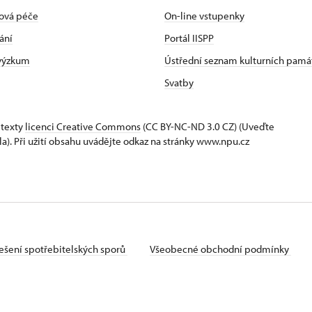
ová péče
On-line vstupenky
ání
Portál IISPP
 výzkum
Ústřední seznam kulturních pamá
Svatby
 texty
licenci Creative Commons
(CC BY-NC-ND 3.0 CZ) (Uveďte
la). Při užití obsahu uvádějte odkaz na stránky www.npu.cz
ešení spotřebitelských sporů
Všeobecné obchodní podmínky