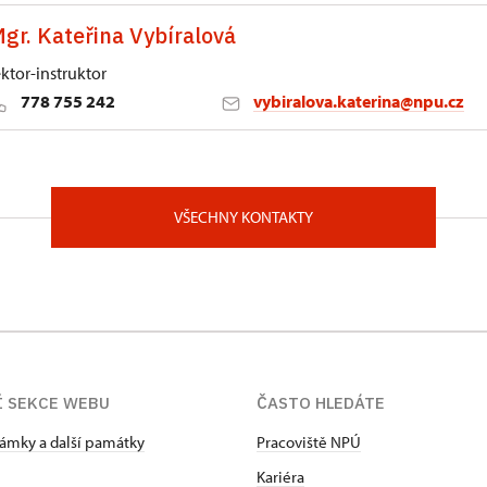
gr. Kateřina Vybíralová
ektor-instruktor
778 755 242
vybiralova.katerina@npu.cz
í ředitelství NPÚ
19/5, Praha 11000
VŠECHNY KONTAKTY
Í SEKCE WEBU
ČASTO HLEDÁTE
zámky a další památky
Pracoviště NPÚ
Kariéra