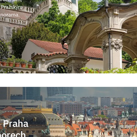
d Pražským
anorama.
! Praha
porech