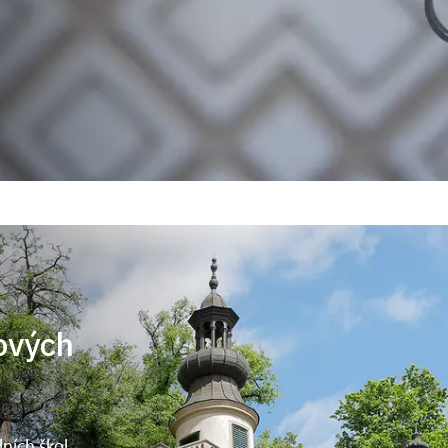
ových
ních škol,