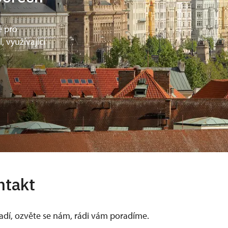
ě pro
, využívající
ntakt
vadí, ozvěte se nám, rádi vám poradíme.