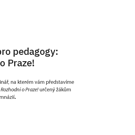
pro pedagogy:
o Praze!
nář, na kterém vám představíme
m
Rozhodni o Praze!
určený žákům
ymnázií
.