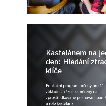
Kastelánem na j
den: Hledání ztr
klíče
Edukační program určený pro žáky
základních škol, zaměřený na
zprostředkované poznávání pam
a role kastelána.