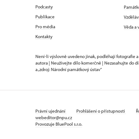
Podcasty
Památk
Publikace
Vzděláv
Pro média
Věda a
Kontakty
Není-li výslovně uvedeno jinak, podléhají fotografie a
autora | Neužívejte dílo komerčně | Nezasahujte do dí
a „zdroj: Národní památkový ústav“
Právní ujednání
Prohlášení o přístupnosti
Ř
webeditor@npu.cz
Provozuje BluePool s.r.o.