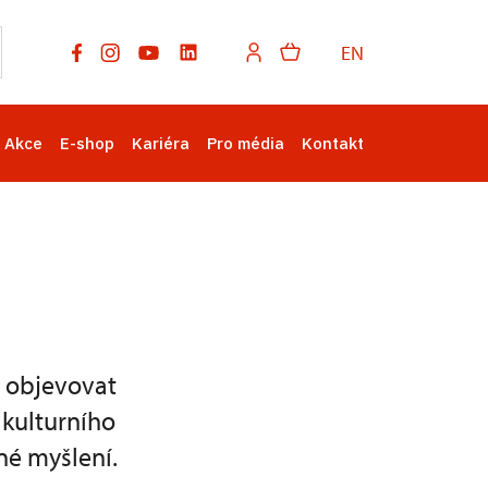
EN
Akce
E-shop
Kariéra
Pro média
Kontakt
, objevovat
 kulturního
né myšlení.