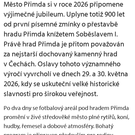
Město Přimda si v roce 2026 připomene
výjimečné jubileum. Uplyne totiž 900 let
od první písemné zmínky o přestavbě
hradu Přimda knížetem Soběslavem I.
Právě hrad Přimda je přitom považován
za nejstarší dochovaný kamenný hrad
v Čechách. Oslavy tohoto významného
výročí vyvrcholí ve dnech 29. a 30. května
2026, kdy se uskuteční velké historické
slavnosti pro širokou veřejnost.
Po dva dny se fotbalový areál pod hradem Přimda
promění v živé středověké město plné rytířů, koní,
hudby, řemesel a dobové atmosféry. Bohatý
program je připraven především pro rodiny