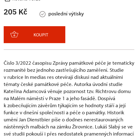
205 Kč
poslední výtisky
KOUPIT
Číslo 3/2022 časopisu Zprávy památkové péče je tematicky
rozmanité bez jednoho zastřešujícího zaměření. Studie
v rubrice In medias res otevírají diskusi nad aktuálními
tématy české památkové péče. Autorka úvodní studie
Kateřina Adamcová věnuje pozornost tzv. Richtrovu domu
na Malém náměstí v Praze 1 a jeho fasádě. Dospívá
k zobecňujícím závěrům týkajícím se hodnoty stáří a její
funkce v dnešní společnosti a péče o památky. Historik
umění Jan Dienstbier píše o dodnes nerestaurovaných
nástěnných malbách na zámku Žirovnice. Lukáš Slabý se ve
své studii pokouší i přes nedostatek pramenných informací