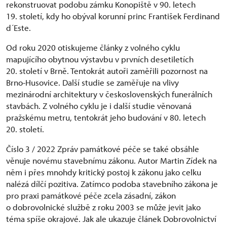
rekonstruovat podobu zámku Konopiště v 90. letech
19. století, kdy ho obýval korunní princ František Ferdinand
d´Este.
Od roku 2020 otiskujeme články z volného cyklu
mapujícího obytnou výstavbu v prvních desetiletích
20. století v Brně. Tentokrát autoři zaměřili pozornost na
Brno-Husovice. Další studie se zaměřuje na vlivy
mezinárodní architektury v československých funerálních
stavbách. Z volného cyklu je i další studie věnovaná
pražskému metru, tentokrát jeho budování v 80. letech
20. století.
Číslo 3 / 2022 Zpráv památkové péče se také obsáhle
věnuje novému stavebnímu zákonu. Autor Martin Zídek na
něm i přes mnohdy kritický postoj k zákonu jako celku
nalézá dílčí pozitiva. Zatímco podoba stavebního zákona je
pro praxi památkové péče zcela zásadní, zákon
o dobrovolnické službě z roku 2003 se může jevit jako
téma spíše okrajové. Jak ale ukazuje článek Dobrovolnictví