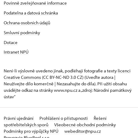
Povinně zveřejňované informace
Podatelna a datová schránka
Ochrana osobních údajů
Smluvní podmínky
Dotace
Intranet NPÚ
Není-li výslovně uvedeno jinak, podléhají fotografie a texty
licenci
Creative Commons
(CC BY-NC-ND 3.0 CZ) (Uveďte autora |
Neužívejte dílo komerčně | Nezasahujte do díla). Při užití obsahu
uvádějte odkaz na stránky www.npu.cz a „zdroj: Národní památkový
ústav“
Právní ujednání
Prohlášení o přístupnosti
Řešení
spotřebitelských sporů
Všeobecné obchodní podmínky
Podmínky pro výpůjčky NPÚ
webeditor@npu.cz
Provozuje BluePool s.r.o.