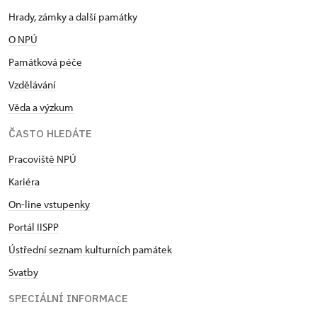
Hrady, zámky a další památky
O NPÚ
Památková péče
Vzdělávání
Věda a výzkum
ČASTO HLEDÁTE
Pracoviště NPÚ
Kariéra
On-line vstupenky
Portál IISPP
Ústřední seznam kulturních památek
Svatby
SPECIÁLNÍ INFORMACE