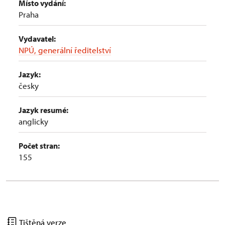
Místo vydání:
Praha
Vydavatel:
NPÚ, generální ředitelství
Jazyk:
česky
Jazyk resumé:
anglicky
Počet stran:
155
Tištěná verze