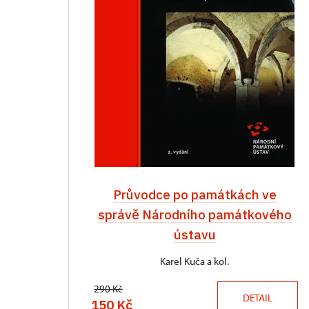
Průvodce po památkách ve
správě Národního památkového
ústavu
Karel Kuča a kol.
290 Kč
DETAIL
150 Kč