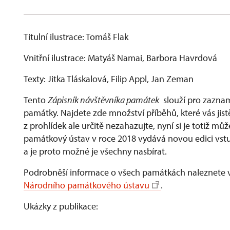
Titulní ilustrace: Tomáš Flak
Vnitřní ilustrace: Matyáš Namai, Barbora Havrdová
Texty: Jitka Tláskalová, Filip Appl, Jan Zeman
Tento
Zápisník návštěvníka památek
slouží pro zaznam
památky. Najdete zde množství příběhů, které vás jistě
z prohlídek ale určitě nezahazujte, nyní si je totiž m
památkový ústav v roce 2018 vydává novou edici vstu
a je proto možné je všechny nasbírat.
Podrobněší informace o všech památkách naleznete 
Národního památkového ústavu
.
Ukázky z publikace: