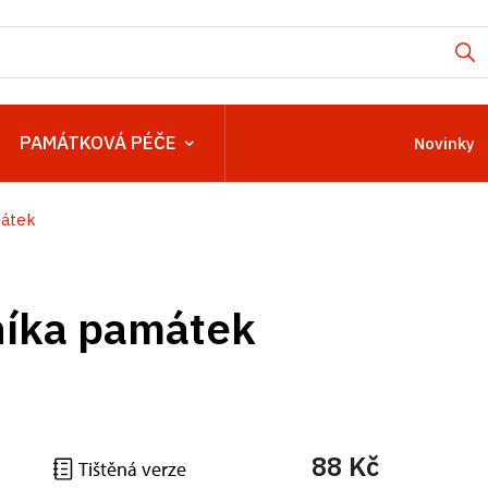
PAMÁTKOVÁ PÉČE
Novinky
mátek
níka památek
88 Kč
Tištěná verze