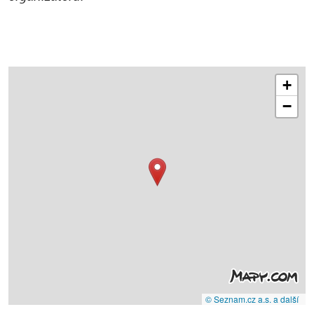
+
−
© Seznam.cz a.s. a další