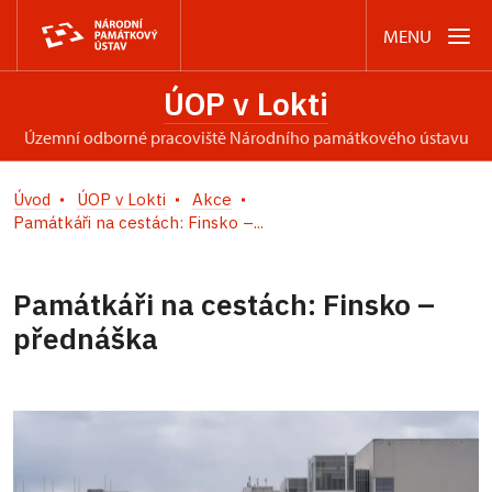
MENU
ÚOP v Lokti
územní odborné pracoviště Národního památkového ústavu
Úvod
ÚOP v Lokti
Akce
Památkáři na cestách: Finsko –...
Památkáři na cestách: Finsko –
přednáška