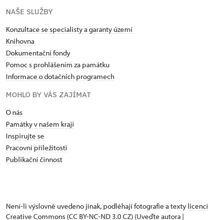
NAŠE SLUŽBY
Konzultace se specialisty a garanty území
Knihovna
Dokumentační fondy
Pomoc s prohlášením za památku
Informace o dotačních programech
MOHLO BY VÁS ZAJÍMAT
O nás
Památky v našem kraji
Inspirujte se
Pracovní příležitosti
Publikační činnost
Není-li výslovně uvedeno jinak, podléhají fotografie a texty
licenci
Creative Commons
(CC BY-NC-ND 3.0 CZ) (Uveďte autora |