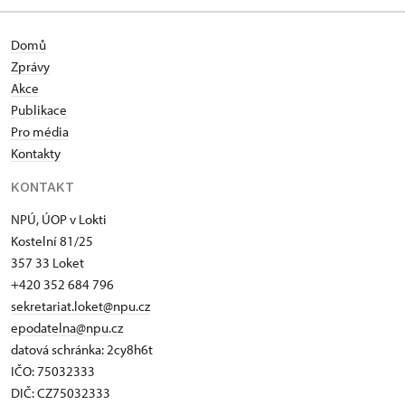
Domů
Zprávy
Akce
Publikace
Pro média
Kontakty
KONTAKT
NPÚ, ÚOP v Lokti
Kostelní 81/25
357 33 Loket
+420 352 684 796
sekretariat.loket@npu.cz
epodatelna@npu.cz
datová schránka: 2cy8h6t​
IČO: 75032333
DIČ: CZ75032333