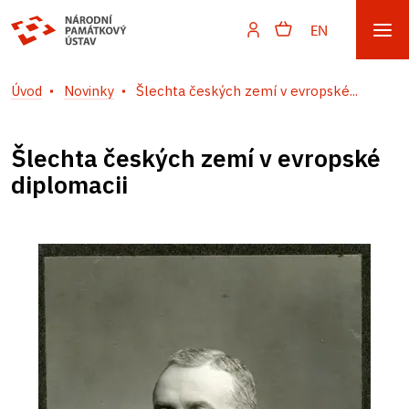
EN
Úvod
Novinky
Šlechta českých zemí v evropské...
Šlechta českých zemí v evropské
diplomacii