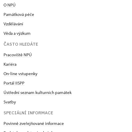
O NPÚ
Památková péče
Vzdělávání
Věda a výzkum
ČASTO HLEDÁTE
Pracoviště NPÚ
Kariéra
On-line vstupenky
Portál IISPP
Ústřední seznam kulturních památek
Svatby
SPECIÁLNÍ INFORMACE
Povinně zveřejňované informace