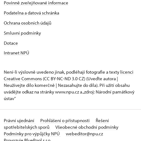
Povinně zveřejňované informace
Podatelna a datová schránka
Ochrana osobních údajů
Smluvní podmínky
Dotace
Intranet NPÚ
Není-li výslovně uvedeno jinak, podléhají fotografie a texty
licenci
Creative Commons
(CC BY-NC-ND 3.0 CZ) (Uveďte autora |
Neužívejte dílo komerčně | Nezasahujte do díla). Při užití obsahu
uvádějte odkaz na stránky www.npu.cz a „zdroj: Národní památkový
ústav“
Právní ujednání
Prohlášení o přístupnosti
Řešení
spotřebitelských sporů
Všeobecné obchodní podmínky
Podmínky pro výpůjčky NPÚ
webeditor@npu.cz
Provozuje BluePool s.r.o.