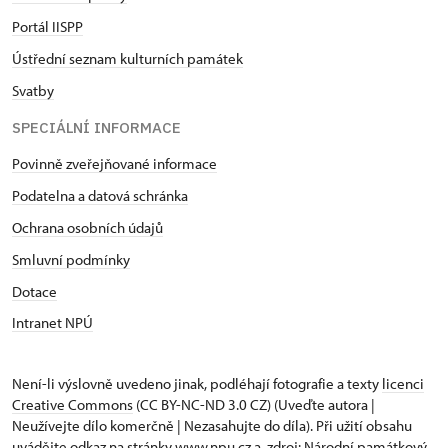
Portál IISPP
Ústřední seznam kulturních památek
Svatby
SPECIÁLNÍ INFORMACE
Povinně zveřejňované informace
Podatelna a datová schránka
Ochrana osobních údajů
Smluvní podmínky
Dotace
Intranet NPÚ
Není-li výslovně uvedeno jinak, podléhají fotografie a texty
licenci
Creative Commons
(CC BY-NC-ND 3.0 CZ) (Uveďte autora |
Neužívejte dílo komerčně | Nezasahujte do díla). Při užití obsahu
uvádějte odkaz na stránky www.npu.cz a „zdroj: Národní památkový