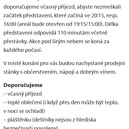
doporučujeme včasný příjezd, abyste nezmeškali
začátek představení, které začíná ve 20:15, resp.
16:00 (areál bude otevřen od 19:15/15:00). Délka
představení odpovídá 110 minutám včetně
přestávky. Akce pod širým nebem se koná za
každého počasí.
V místě konání pro vás budou nachystané prodejní
stánky s občerstvením, nápoji a dobrým vínem.
Doporučujeme
– včasný příjezd
– teplé oblečení (i když přes den může být teplo,
v noci se ochladí)
– pláštěnku (deštníky nejsou z hlediska
bezpečnosti povoleny)