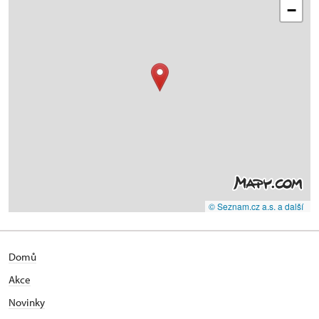
−
© Seznam.cz a.s. a další
Domů
Akce
Novinky