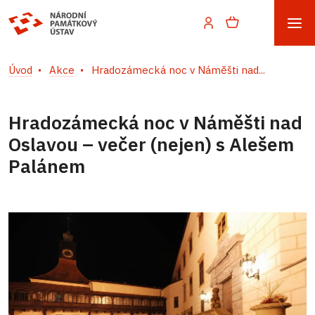
Úvod
Akce
Hradozámecká noc v Náměšti nad...
Hradozámecká noc v Náměšti nad
Oslavou – večer (nejen) s Alešem
Palánem