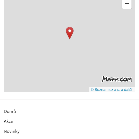
−
© Seznam.cz a.s. a další
Domů
Akce
Novinky