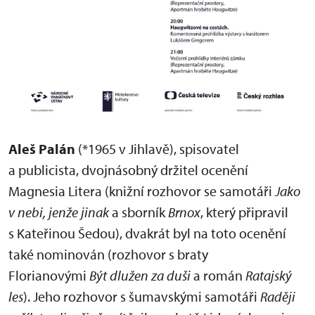
Aleš Palán
(*1965 v Jihlavě), spisovatel
a publicista, dvojnásobný držitel ocenění
Magnesia Litera (knižní rozhovor se samotáři
Jako
v nebi, jenže jinak
a sborník
Brnox
, který připravil
s Kateřinou Šedou), dvakrát byl na toto ocenění
také nominován (rozhovor s braty
Florianovými
Být dlužen za duši
a román
Ratajský
les
). Jeho rozhovor s šumavskými samotáři
Raději