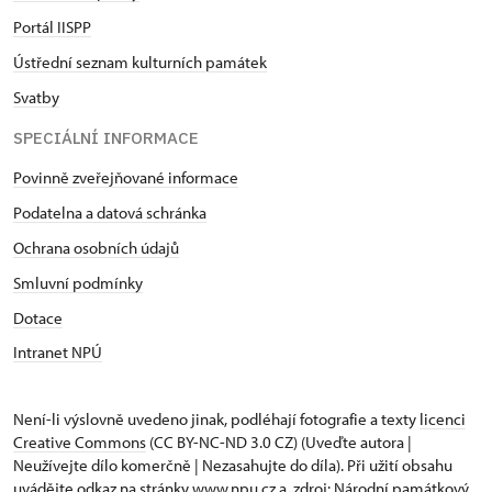
Portál IISPP
Ústřední seznam kulturních památek
Svatby
SPECIÁLNÍ INFORMACE
Povinně zveřejňované informace
Podatelna a datová schránka
Ochrana osobních údajů
Smluvní podmínky
Dotace
Intranet NPÚ
Není-li výslovně uvedeno jinak, podléhají fotografie a texty
licenci
Creative Commons
(CC BY-NC-ND 3.0 CZ) (Uveďte autora |
Neužívejte dílo komerčně | Nezasahujte do díla). Při užití obsahu
uvádějte odkaz na stránky www.npu.cz a „zdroj: Národní památkový