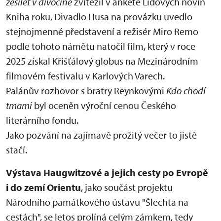
zešílet v divočině
zvítězil v anketě Lidových novin
Kniha roku, Divadlo Husa na provázku uvedlo
stejnojmenné představení a režisér Miro Remo
podle tohoto námětu natočil film, který v roce
2025 získal Křišťálový globus na Mezinárodním
filmovém festivalu v Karlových Varech.
Palánův rozhovor s bratry Reynkovými
Kdo chodí
tmami
byl oceněn výroční cenou Českého
literárního fondu.
Jako pozvání na zajímavě prožitý večer to jistě
stačí.
Výstava Haugwitzové a jejich cesty po Evropě
i do zemí Orientu
, jako součást projektu
Národního památkového ústavu "Šlechta na
cestách", se letos prolíná celým zámkem, tedy