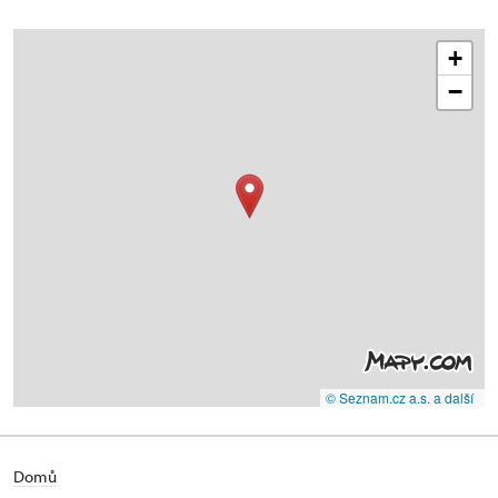
+
−
© Seznam.cz a.s. a další
Domů