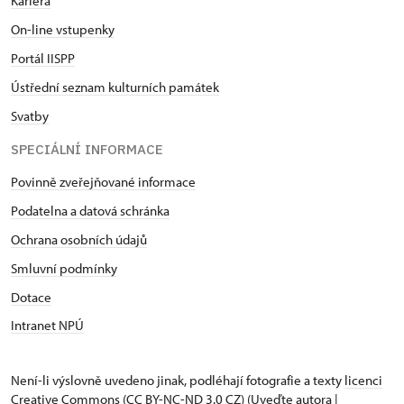
Kariéra
On-line vstupenky
Portál IISPP
Ústřední seznam kulturních památek
Svatby
SPECIÁLNÍ INFORMACE
Povinně zveřejňované informace
Podatelna a datová schránka
Ochrana osobních údajů
Smluvní podmínky
Dotace
Intranet NPÚ
Není-li výslovně uvedeno jinak, podléhají fotografie a texty
licenci
Creative Commons
(CC BY-NC-ND 3.0 CZ) (Uveďte autora |