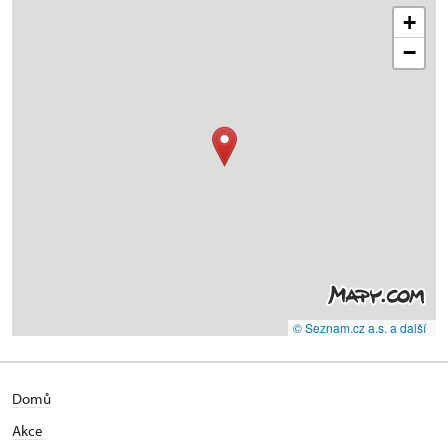
+
−
© Seznam.cz a.s. a další
Domů
Akce