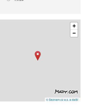
+
−
© Seznam.cz a.s. a další