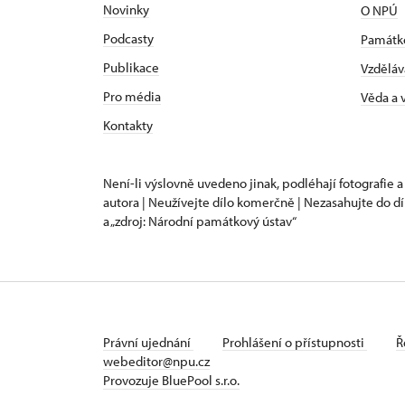
Novinky
O NPÚ
Podcasty
Památk
Publikace
Vzděláv
Pro média
Věda a
Kontakty
Není-li výslovně uvedeno jinak, podléhají fotografie a
autora | Neužívejte dílo komerčně | Nezasahujte do dí
a „zdroj: Národní památkový ústav“
Právní ujednání
Prohlášení o přístupnosti
Ř
webeditor@npu.cz
Provozuje BluePool s.r.o.