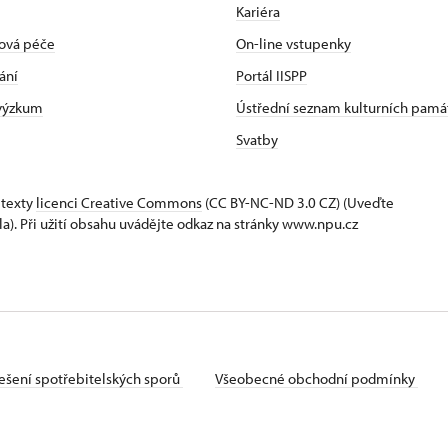
Kariéra
ová péče
On-line vstupenky
ání
Portál IISPP
 výzkum
Ústřední seznam kulturních pamá
Svatby
 texty
licenci Creative Commons
(CC BY-NC-ND 3.0 CZ) (Uveďte
la). Při užití obsahu uvádějte odkaz na stránky www.npu.cz
ešení spotřebitelských sporů
Všeobecné obchodní podmínky