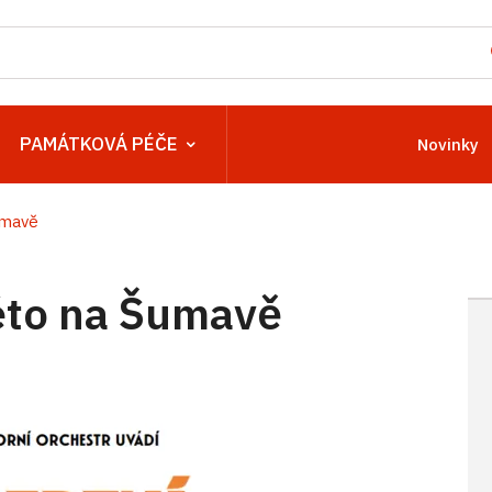
PAMÁTKOVÁ PÉČE
Novinky
umavě
léto na Šumavě