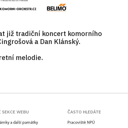
at již tradiční koncert komorního
Cingrošová a Dan Klánský.
retní melodie.
Í SEKCE WEBU
ČASTO HLEDÁTE
zámky a další památky
Pracoviště NPÚ