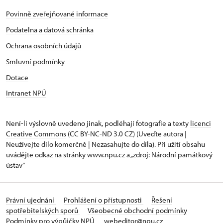
Povinně zveřejňované informace
Podatelna a datová schránka
Ochrana osobních údajů
Smluvní podmínky
Dotace
Intranet NPÚ
Není-li výslovně uvedeno jinak, podléhají fotografie a texty
licenci
Creative Commons
(CC BY-NC-ND 3.0 CZ) (Uveďte autora |
Neužívejte dílo komerčně | Nezasahujte do díla). Při užití obsahu
uvádějte odkaz na stránky www.npu.cz a „zdroj: Národní památkový
ústav“
Právní ujednání
Prohlášení o přístupnosti
Řešení
spotřebitelských sporů
Všeobecné obchodní podmínky
Podmínky pro výpůjčky NPÚ
webeditor@npu.cz