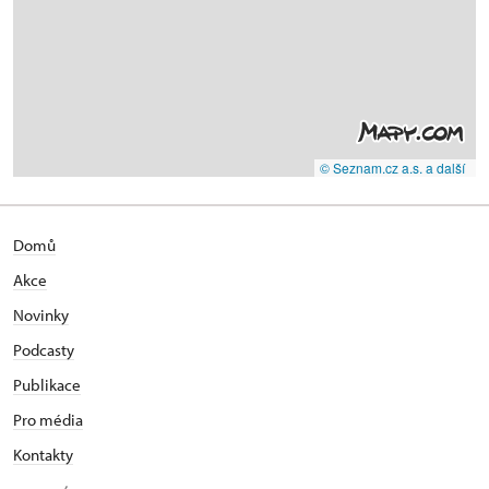
© Seznam.cz a.s. a další
Domů
Akce
Novinky
Podcasty
Publikace
Pro média
Kontakty