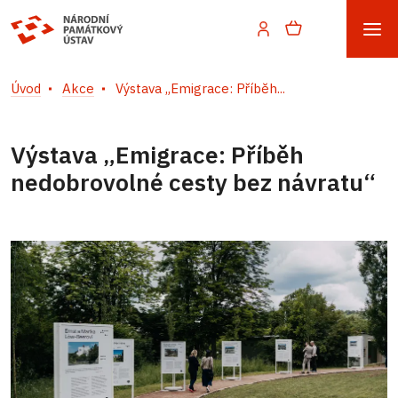
Úvod
Akce
Výstava „Emigrace: Příběh...
Výstava „Emigrace: Příběh
nedobrovolné cesty bez návratu“