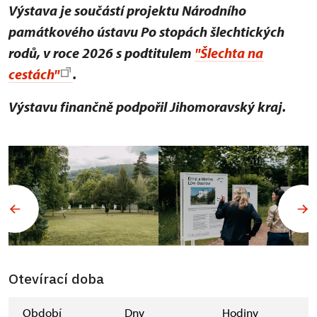
Výstava je součástí projektu Národního
památkového ústavu Po stopách šlechtických
rodů, v roce 2026 s podtitulem
"Šlechta na
cestách"
.
Výstavu finančně podpořil Jihomoravský kraj.
Otevírací doba
Období
Dny
Hodiny