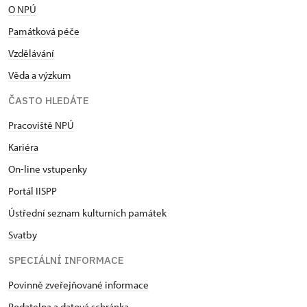
O NPÚ
Památková péče
Vzdělávání
Věda a výzkum
ČASTO HLEDÁTE
Pracoviště NPÚ
Kariéra
On-line vstupenky
Portál IISPP
Ústřední seznam kulturních památek
Svatby
SPECIÁLNÍ INFORMACE
Povinně zveřejňované informace
Podatelna a datová schránka