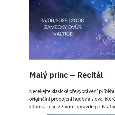
Malý princ – Recitál
Nečekejte klasické převyprávění příběhu
originální propojení hudby a slova, kter
k tomu, co je v životě opravdu podstatn