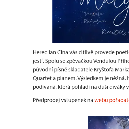
Herec Jan Cina vás citlivě provede poet
jest“. Spolu se zpěvačkou Vendulou Pří
původní písně skladatele Kryštofa Ma
Quartet a pianem. Výsledkem je něžná,
podívaná, která pohladí na duši diváky 
Předprodej vstupenek na
webu pořadat