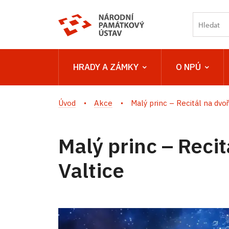
HRADY A ZÁMKY
O NPÚ
Úvod
Akce
Malý princ – Recitál na dvoře
Malý princ – Reci
Valtice