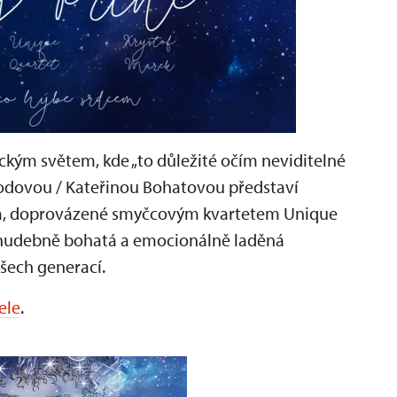
ickým světem, kde „to důležité očím neviditelné
hodovou / Kateřinou Bohatovou představí
rka, doprovázené smyčcovým kvartetem Unique
 hudebně bohatá a emocionálně laděná
všech generací.
ele
.