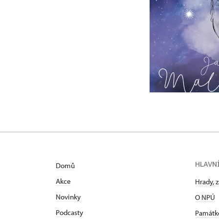
HLAVN
Domů
Akce
Hrady, 
Novinky
O NPÚ
Podcasty
Památk