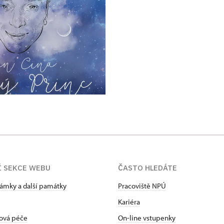
Í SEKCE WEBU
ČASTO HLEDÁTE
zámky a další památky
Pracoviště NPÚ
Kariéra
ová péče
On-line vstupenky