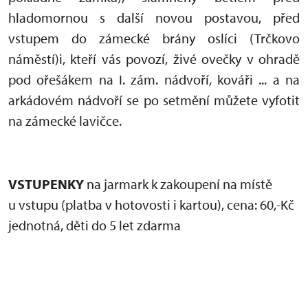
hladomornou s další novou postavou, před
vstupem do zámecké brány oslíci (Trčkovo
náměstí)i, kteří vás povozí, živé ovečky v ohradě
pod ořešákem na I. zám. nádvoří, kováři ... a na
arkádovém nádvoří se po setmění můžete vyfotit
na zámecké lavičce.
VSTUPENKY
na jarmark k zakoupení na místě
u vstupu (platba v hotovosti i kartou), cena: 60,-Kč
jednotná, děti do 5 let zdarma