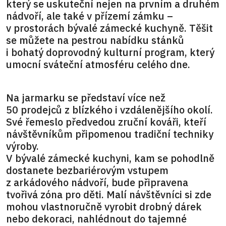
který se uskuteční nejen na prvním a druhém
nádvoří, ale také v přízemí zámku –
v prostorách bývalé zámecké kuchyně. Těšit
se můžete na pestrou nabídku stánků
i bohatý doprovodný kulturní program, který
umocní sváteční atmosféru celého dne.
Na jarmarku se představí více než
50 prodejců z blízkého i vzdálenějšího okolí.
Své řemeslo předvedou zruční kováři, kteří
návštěvníkům připomenou tradiční techniky
výroby.
V bývalé zámecké kuchyni, kam se pohodlně
dostanete bezbariérovým vstupem
z arkádového nádvoří, bude připravena
tvořivá zóna pro děti. Malí návštěvníci si zde
mohou vlastnoručně vyrobit drobný dárek
nebo dekoraci, nahlédnout do tajemné