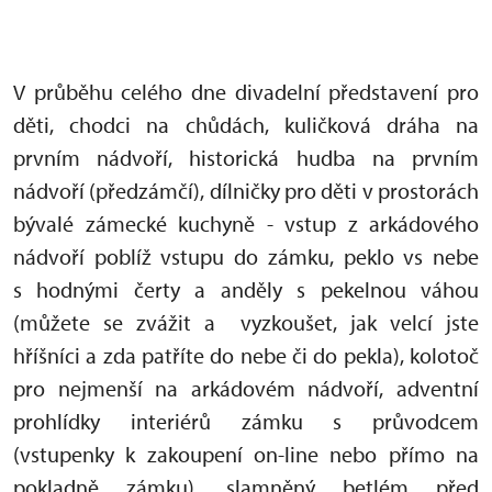
V průběhu celého dne divadelní představení pro
děti, chodci na chůdách, kuličková dráha na
prvním nádvoří, historická hudba na prvním
nádvoří (předzámčí), dílničky pro děti v prostorách
bývalé zámecké kuchyně - vstup z arkádového
nádvoří poblíž vstupu do zámku, peklo vs nebe
s hodnými čerty a anděly s pekelnou váhou
(můžete se zvážit a vyzkoušet, jak velcí jste
hříšníci a zda patříte do nebe či do pekla), kolotoč
pro nejmenší na arkádovém nádvoří, adventní
prohlídky interiérů zámku s průvodcem
(vstupenky k zakoupení on-line nebo přímo na
pokladně zámku), slamněný betlém před