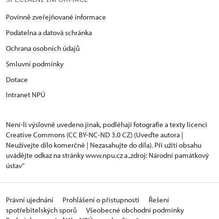
Povinně zveřejňované informace
Podatelna a datová schránka
Ochrana osobních údajů
Smluvní podmínky
Dotace
Intranet NPÚ
Není-li výslovně uvedeno jinak, podléhají fotografie a texty
licenci
Creative Commons
(CC BY-NC-ND 3.0 CZ) (Uveďte autora |
Neužívejte dílo komerčně | Nezasahujte do díla). Při užití obsahu
uvádějte odkaz na stránky www.npu.cz a „zdroj: Národní památkový
ústav“
Právní ujednání
Prohlášení o přístupnosti
Řešení
spotřebitelských sporů
Všeobecné obchodní podmínky