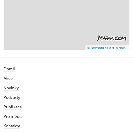
© Seznam.cz a.s. a další
Domů
Akce
Novinky
Podcasty
Publikace
Pro média
Kontakty