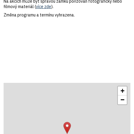
Na akcích může být správou zámku pořizován fotografický nebo
filmový materiál (
více zde
).
Změna programu a termínu vyhrazena.
+
−