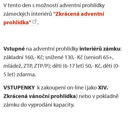
V tento den s možností adventní prohlídky
zámeckých interiérů
"Zkrácená adventní
prohlídka"
.
Vstupné
na adventní prohlídky
interiérů zámku
:
základní 160,- Kč; snížené 130,- Kč (senioři 65+,
mládež, ZTP, ZTP/P); děti (6-17 let) 50,- Kč, děti (0-
5 let) zdarma.
VSTUPENKY
k zakoupení on-line (jako
XIV.
Zkrácená vánoční prohlídka
) nebo v pokladně
zámku do vyprodání kapacity.