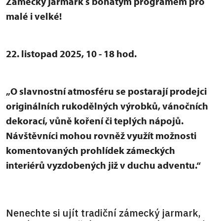
Zámecký jarmark s bohatým programem pro
malé i velké!
22. listopad 2025, 10 - 18 hod.
„O slavnostní atmosféru se postarají prodejci
originálních rukodělných výrobků, vánočních
dekorací, vůně koření či teplých nápojů.
Návštěvníci mohou rovněž využít možnosti
komentovaných prohlídek zámeckých
interiérů vyzdobených již v duchu adventu.“
Nenechte si ujít tradiční zámecký jarmark,