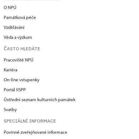
O NPÚ
Památková péče
Vzdělávání
Věda a výzkum
ČASTO HLEDÁTE
Pracoviště NPÚ
Kariéra
On-line vstupenky
Portál IISPP
Ústřední seznam kulturních památek
Svatby
SPECIÁLNÍ INFORMACE
Povinně zveřejňované informace