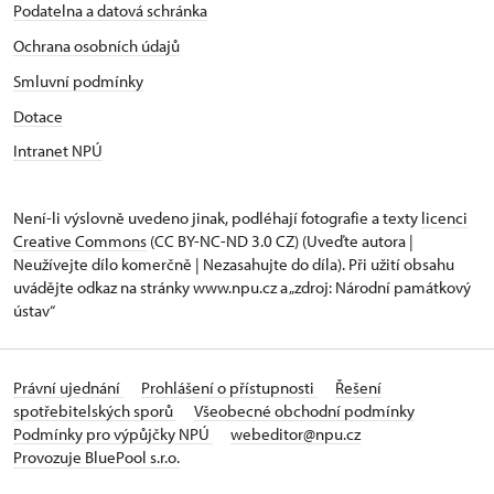
Podatelna a datová schránka
Ochrana osobních údajů
Smluvní podmínky
Dotace
Intranet NPÚ
Není-li výslovně uvedeno jinak, podléhají fotografie a texty
licenci
Creative Commons
(CC BY-NC-ND 3.0 CZ) (Uveďte autora |
Neužívejte dílo komerčně | Nezasahujte do díla). Při užití obsahu
uvádějte odkaz na stránky www.npu.cz a „zdroj: Národní památkový
ústav“
Právní ujednání
Prohlášení o přístupnosti
Řešení
spotřebitelských sporů
Všeobecné obchodní podmínky
Podmínky pro výpůjčky NPÚ
webeditor@npu.cz
Provozuje BluePool s.r.o.