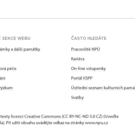
Í SEKCE WEBU
ČASTO HLEDÁTE
zámky a další památky
Pracoviště NPÚ
Kariéra
ová péče
On-line vstupenky
ání
Portál IISPP
 výzkum
Ústřední seznam kulturních pamá
Svatby
 texty
licenci Creative Commons
(CC BY-NC-ND 3.0 CZ) (Uveďte
la). Při užití obsahu uvádějte odkaz na stránky www.npu.cz