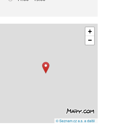
+
−
© Seznam.cz a.s. a další