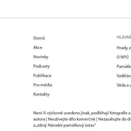
HLAVN
Domů
Akce
Hrady, 
Novinky
O NPÚ
Podcasty
Památk
Publikace
Vzděláv
Pro média
Věda a
Kontakty
Není-li výslovně uvedeno jinak, podléhají fotografie a
autora | Neužívejte dílo komerčně | Nezasahujte do dí
a „zdroj: Národní památkový ústav“