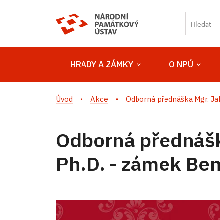
HRADY A ZÁMKY
O NPÚ
Úvod
Akce
Odborná přednáška Mgr. Jak
Odborná přednášk
Ph.D. - zámek Ben