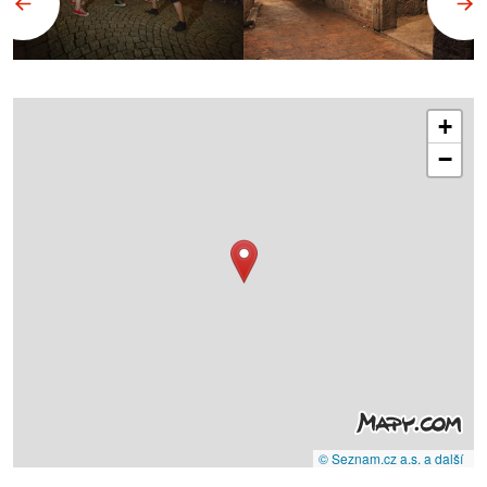
+
−
© Seznam.cz a.s. a další