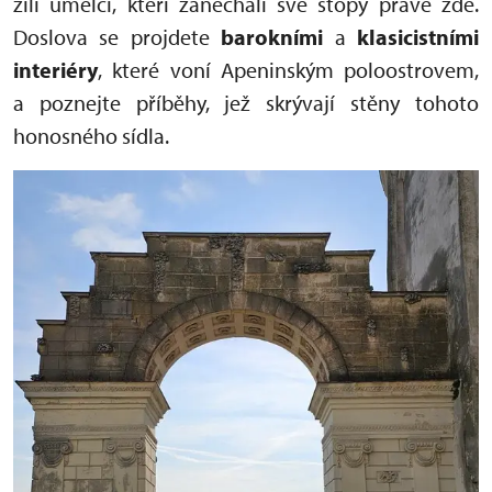
žili umělci, kteří zanechali své stopy právě zde.
Doslova se projdete
barokními
a
klasicistními
interiéry
, které voní Apeninským poloostrovem,
a poznejte příběhy, jež skrývají stěny tohoto
honosného sídla.